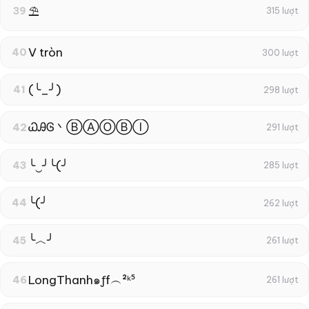
⛱
39
315 lượt
V tròn
40
300 lượt
(╰_╯)
41
298 lượt
ᏇᎯᎶ丶ⒷⒶⓄⒷⒾ
42
291 lượt
╰‿╯╰(╯
43
285 lượt
╰(╯
44
262 lượt
╰︿╯
45
261 lượt
LongThanh๑ƒf︵²ᵏ⁵
46
261 lượt