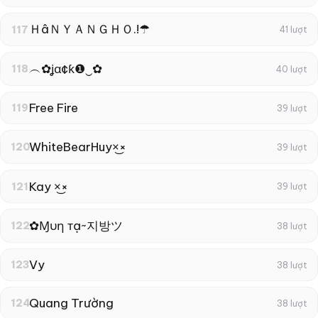
ＨâＮＹＡＮＧＨＯ.!☂
117
41 lượt
︵✿ʝα¢ƙ❶‿✿
118
40 lượt
Free Fire
119
39 lượt
WhiteBearㅤHuyㅤ×͜×
120
39 lượt
Kay ×͜×
121
39 lượt
✿Ɱυη тạ~지방ツ
122
38 lượt
Vy
123
38 lượt
Quang Trường
124
38 lượt