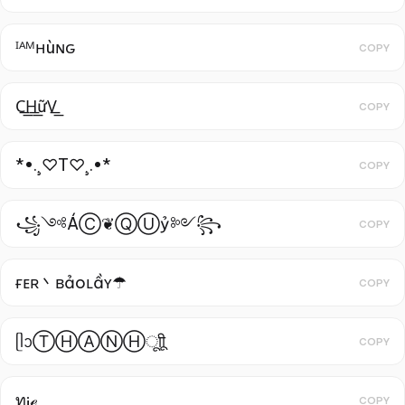
ᴵᴬᴹнùɴԍ
COPY
C͟͟H͟͟ữV͟͟
COPY
*•.¸♡T♡¸.•*
COPY
꧁༺ÁⒸ❦ⓆⓊỷ༻꧂
COPY
ғᴇʀ丶ʙảoʟầʏ☂
COPY
ᥫᩣⓉⒽⒶⓃⒽㅤूाीू
COPY
ท¡ℯ
COPY