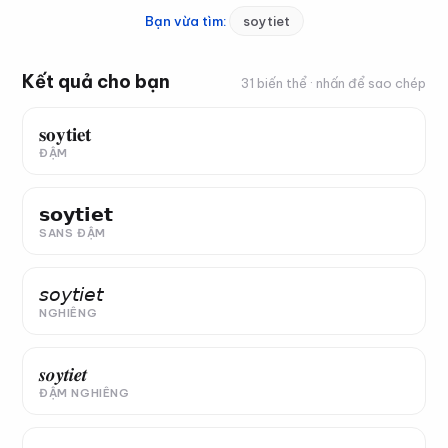
Bạn vừa tìm:
soytiet
Kết quả cho bạn
31 biến thể
· nhấn để sao chép
𝐬𝐨𝐲𝐭𝐢𝐞𝐭
ĐẬM
𝘀𝗼𝘆𝘁𝗶𝗲𝘁
SANS ĐẬM
𝘴𝘰𝘺𝘵𝘪𝘦𝘵
NGHIÊNG
𝒔𝒐𝒚𝒕𝒊𝒆𝒕
ĐẬM NGHIÊNG