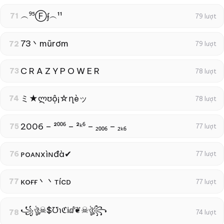
︵⁹⁵Ⓕʄ︵¹¹
71
79 lượt
73丶mũrơm
72
79 lượt
C R A Z Y P O W E R
73
78 lượt
ミ★ლʊộ¡☆ղèッ
74
78 lượt
2006 – ²⁰⁰⁶ – ²ᵏ⁶ – ₂₀₀₆ – ₂ₖ₆
75
77 lượt
ᴘoᴀɴxìɴđà✔
76
77 lượt
κoғғ丶丶тícᴅ
77
77 lượt
꧁ঔৣ☠︎$℧℩ℭℹ︎ⅆ❦☠︎ঔৣ꧂
78
74 lượt