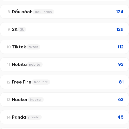
Dấu cách
124
8
dau-cach
2K
129
9
2k
Tiktok
112
10
tiktok
Nobita
93
11
nobita
Free Fire
81
12
free-fire
Hacker
63
13
hacker
Panda
45
14
panda