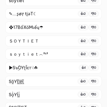
śőýtíét
👍
2
👎
0
✎﹏ʂøץ ti̫ǝT☾
👍
2
👎
0
❖17BốXóMเếų☂
👍
2
👎
0
ＳＯＹＴＩＥＴ
👍
2
👎
0
ｓｏｙｔｉｅｔ︵²ᵏ²
👍
2
👎
0
►S๖ۣۜOYʈĨɛт☟☘
👍
1
👎
0
So̲̅Yt̲̅i̲̅e̲̅t̲̅
👍
0
👎
0
So͎̜̓̇ͫ̉͊ͨ͊Yt̘̟̼̉̈́͐͋͌̊i̞̟̫ͭ̒ͭͣ
👍
0
👎
0