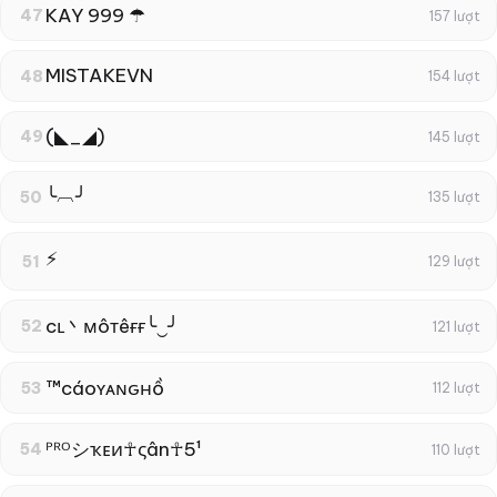
KAY 999 ☂
47
157 lượt
MISTAKEㅤVN
48
154 lượt
(◣_◢)
49
145 lượt
╰︹╯
50
135 lượt
⚡
51
129 lượt
cʟ丶мôтêғғ╰‿╯
52
121 lượt
™cáoʏᴀɴԍнồ
53
112 lượt
ᴾᴿᴼシҡᴇи☥ςân☥5¹
54
110 lượt