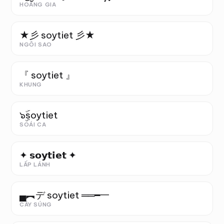
HOÀNG GIA
★彡 soytiet 彡★
NGÔI SAO
『 soytiet 』
KHUNG
๖ۣۜsoytiet
SOÁI CA
✦ 𝘀𝗼𝘆𝘁𝗶𝗲𝘁 ✦
LẤP LÁNH
▄︻デ soytiet ══━一
CÂY SÚNG