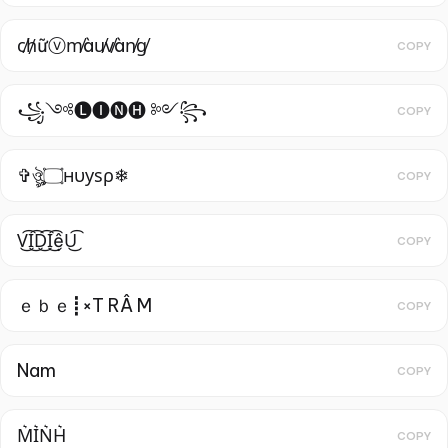
c̸h̸ữⓥm̸àu̸v̸àn̸g̸
COPY
꧁༺🅛🅘🅝🅗 ༻꧂
COPY
✞ঔৣ۝нυуѕρ❄
COPY
V͜͡I͜͡D͜͡I͜͡ệU͜͡
COPY
ｅｂｅ┋×T RÂ M
COPY
Nam
COPY
M͛I͛N͛H͛
COPY