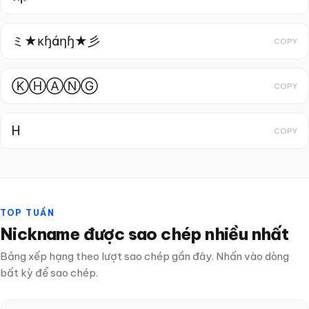
ミ★κɧáηɧ★彡
COPY
ⓀⒽⒶⓃⒼ
COPY
H
COPY
TOP TUẦN
Nickname được sao chép nhiều nhất
Bảng xếp hạng theo lượt sao chép gần đây. Nhấn vào dòng
bất kỳ để sao chép.