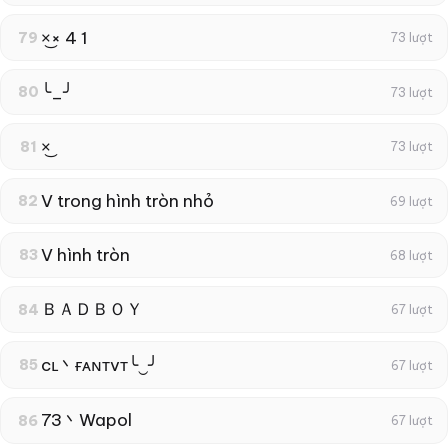
×͜× 4 1
79
73 lượt
╰_╯
80
73 lượt
×͜
81
73 lượt
V trong hình tròn nhỏ
82
69 lượt
V hình tròn
83
68 lượt
ＢＡＤＢＯＹ
84
67 lượt
cʟ丶ғᴀɴтvт╰‿╯
85
67 lượt
73丶Wapol
86
67 lượt