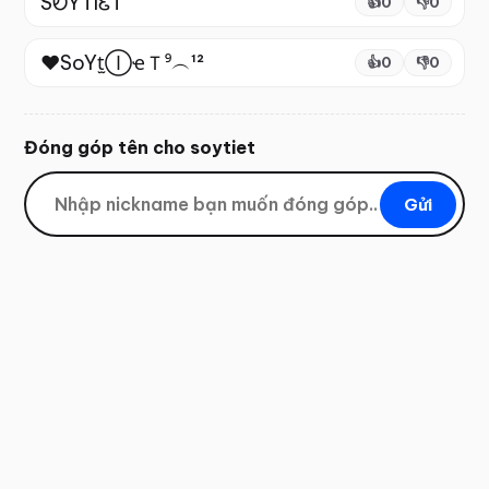
SᎧYTIᏋT
👍
0
👎
0
❤SoYt̫ⒾҽＴ⁹︵¹²
👍
0
👎
0
Đóng góp tên cho
soytiet
Gửi