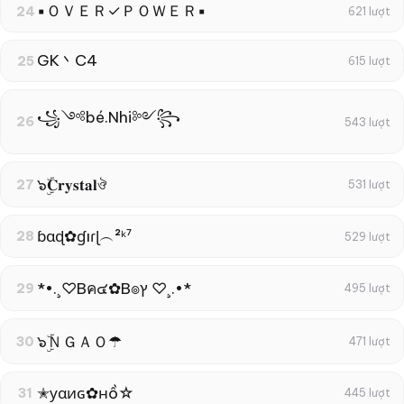
▪ＯＶＥＲ✓ＰＯＷＥＲ▪
24
621 lượt
GK丶C4
25
615 lượt
꧁༺bé.Nhi༻꧂
26
543 lượt
๖ۣۜ𝐂𝐫𝐲𝐬𝐭𝐚𝐥ঔ
27
531 lượt
ɓɑɖ✿ɠıɾɭ︵²ᵏ⁷
28
529 lượt
*•.¸♡Bค๔✿B๏ץ ♡¸.•*
29
495 lượt
๖ۣۜＮＧＡＯ☂
30
471 lượt
✭уαиɢ✿нồ☆
31
445 lượt