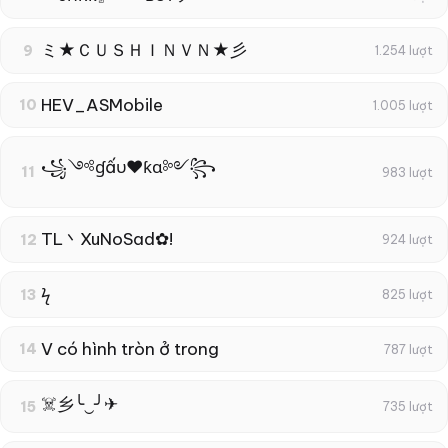
ミ★ＣＵＳＨＩＮＶＮ★彡
9
1.254 lượt
HEV_ASMobile
10
1.005 lượt
꧁༺ɠấυ❤ƙɑ༻꧂
11
983 lượt
TL丶XuNoSad✿!
12
924 lượt
ϟ
13
825 lượt
V có hình tròn ở trong
14
787 lượt
☠️乡╰‿╯✈
15
735 lượt