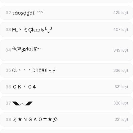
τáσʂợɠáί⁀ᶦᵈᵒᶫ
32
425 lượt
FL丶ミÇlєαr๖╰‿╯
33
407 lượt
ঔƈཞყʂɬąƖ࿐
34
349 lượt
ꉓ꒒丶丶丶ꉓꍏꂦꁅꎭ╰‿╯
35
336 lượt
ＧＫ丶Ｃ4
36
331 lượt
◥◣︿◢◤
37
326 lượt
ミ★ＮＧＡＯ☂★彡
38
321 lượt