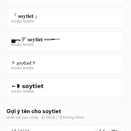
『 𝐬𝐨𝐲𝐭𝐢𝐞𝐭 』
NGẪU NHIÊN
▄︻デ 𝐬𝐨𝐲𝐭𝐢𝐞𝐭 ══━一
NGẪU NHIÊN
⚡ 𝓼𝓸𝔂𝓽𝓲𝓮𝓽 ⚡
NGẪU NHIÊN
➻❥ 𝘀𝗼𝘆𝘁𝗶𝗲𝘁
NGẪU NHIÊN
Gợi ý tên cho
soytiet
nhấn để sao chép · 👍 thích / 👎 không thích