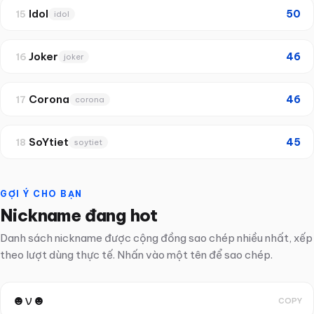
Idol
50
15
idol
Joker
46
16
joker
Corona
46
17
corona
SoYtiet
45
18
soytiet
GỢI Ý CHO BẠN
Nickname đang hot
Danh sách nickname được cộng đồng sao chép nhiều nhất, xếp
theo lượt dùng thực tế. Nhấn vào một tên để sao chép.
☻ν☻
COPY