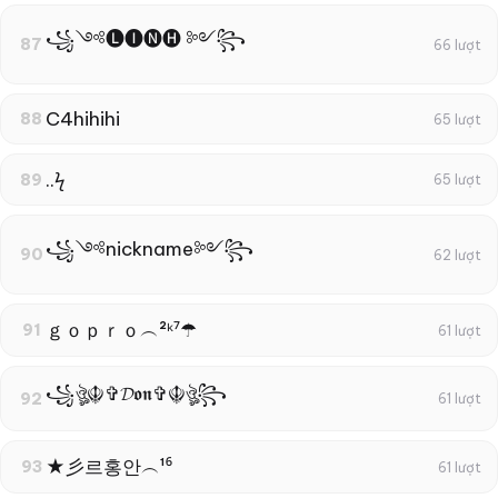
꧁༺🅛🅘🅝🅗 ༻꧂
87
66 lượt
C4hihihi
88
65 lượt
..ϟ
89
65 lượt
꧁༺nickname༻꧂
90
62 lượt
ｇｏｐｒｏ︵²ᵏ⁷☂
91
61 lượt
꧁ঔৣ☬✞𝓓𝖔𝖓✞☬ঔৣ꧂
92
61 lượt
★彡르홍안︵¹⁶
93
61 lượt