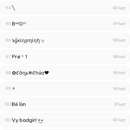
╲
94
60 lượt
BᵃᵈGⁱʳˡ
95
59 lượt
๖ۣۜʂκίηʂɱίηɧッ
96
58 lượt
Prø丶1
97
58 lượt
✿ℭôղɕ❄ℭɦúɑ❤
98
56 lượt
⚡︎
99
54 lượt
Bé lùn
100
51 lượt
Vy badgirl ×͜×
101
50 lượt