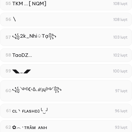
TKM … [ NQM]
55
108 lượt
〵
56
108 lượt
꧁2k_Nhi♤Tạ꧂
57
103 lượt
TaoDZ…
58
102 lượt
◥◣_◢◤
59
100 lượt
꧁༺☪ôℳ¡ų༻꧂
60
97 lượt
cʟ丶ғʟᴀsнᴅנ╰‿╯
61
96 lượt
✿︵‎᛫ᴛʀᴀ̂ᴍ ‎ ᴀɴʜ
62
93 lượt