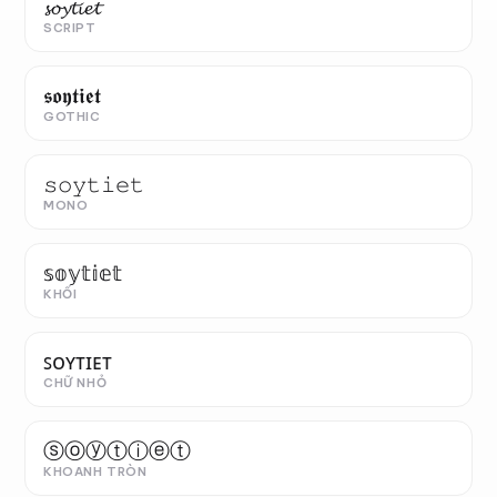
𝓼𝓸𝔂𝓽𝓲𝓮𝓽
SCRIPT
𝖘𝖔𝖞𝖙𝖎𝖊𝖙
GOTHIC
𝚜𝚘𝚢𝚝𝚒𝚎𝚝
MONO
𝕤𝕠𝕪𝕥𝕚𝕖𝕥
KHỐI
ꜱᴏʏᴛɪᴇᴛ
CHỮ NHỎ
ⓢⓞⓨⓣⓘⓔⓣ
KHOANH TRÒN