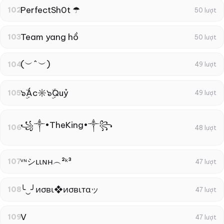
PerfectSh0t ☂
102
50 lượt
Team yang hồ
103
50 lượt
(︶^︶)
104
49 lượt
๖ۣۜÁc☼๖ۣۜQuỷ
105
49 lượt
꧁༒•TheKing•༒꧂
106
48 lượt
ᵛᶰシʟιɴн︵²ᵏ³
107
47 lượt
╰‿╯иσвι❖иσвιтαッ
108
47 lượt
V
109
47 lượt