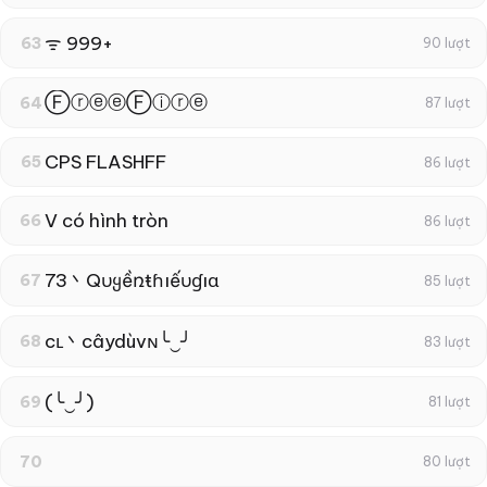
ᯤ 999+
63
90 lượt
ⒻⓡⓔⓔⒻⓘⓡⓔ
64
87 lượt
CPS FLASHFF
65
86 lượt
V có hình tròn
66
86 lượt
73丶Qυყềռŧɦıếυɠıɑ
67
85 lượt
cʟ丶câydùvɴ╰‿╯
68
83 lượt
(╰‿╯)
69
81 lượt
70
80 lượt