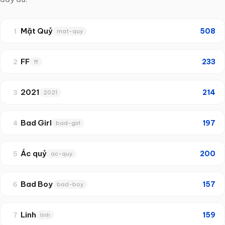
Mặt Quỷ
508
1
mat-quy
FF
233
2
ff
2021
214
3
2021
Bad Girl
197
4
bad-girl
Ác quỷ
200
5
ac-quy
Bad Boy
157
6
bad-boy
Linh
159
7
linh