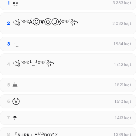
×͜×
1
3.383 lượt
꧁༺ÁⒸ❦ⓆⓊỷ༻꧂
2
2.032 lượt
╰‿╯
3
1.954 lượt
꧁༺╰‿╯༻꧂
4
1.742 lượt
亗
5
1.521 lượt
Ⓥ
6
1.510 lượt
☂
7
1.413 lượt
『sʜʀᴋ』•ᴮᴬᴰʙᴏʏツ
8
1.389 lượt