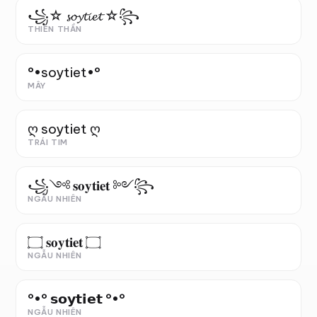
꧁☆ 𝓼𝓸𝔂𝓽𝓲𝓮𝓽 ☆꧂
THIÊN THẦN
°•soytiet•°
MÂY
ღ soytiet ღ
TRÁI TIM
꧁༺ 𝐬𝐨𝐲𝐭𝐢𝐞𝐭 ༻꧂
NGẪU NHIÊN
۝ 𝐬𝐨𝐲𝐭𝐢𝐞𝐭 ۝
NGẪU NHIÊN
°•° 𝘀𝗼𝘆𝘁𝗶𝗲𝘁 °•°
NGẪU NHIÊN