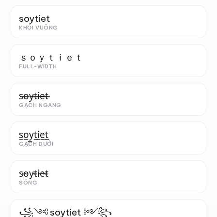
soytiet
KHỐI VUÔNG
ｓｏｙｔｉｅｔ
FULL-WIDTH
s̶o̶y̶t̶i̶e̶t̶
GẠCH NGANG
s̲o̲y̲t̲i̲e̲t̲
GẠCH DƯỚI
s̴o̴y̴t̴i̴e̴t̴
SÓNG
꧁༺ soytiet ༻꧂