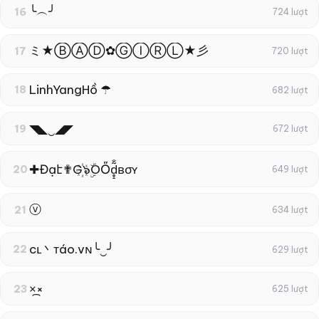
╰︵╯
16
724 lượt
ミ★ⒷⒶⒹ✿ⒼⒾⓇⓁ★彡
17
720 lượt
LinhYangHồ ☂
18
682 lượt
◥◣‿◢◤
19
672 lượt
✚Đạէ✟G꙰๖ۣۜOŐd̥̝̮͙͈͂̐̇ͮ̏̔̀̚ͅвσʏ
20
649 lượt
ⓥ
21
634 lượt
cʟ丶тáo.vɴ╰‿╯
22
629 lượt
×᷼×
23
625 lượt