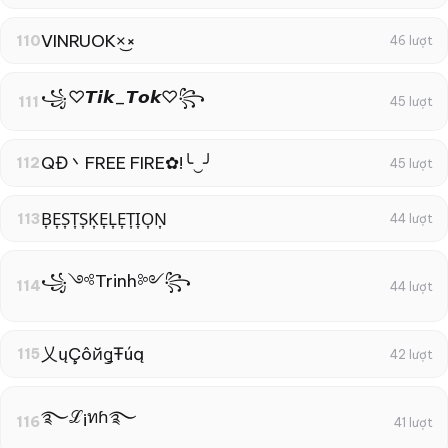
VINRUOK×͜×
110
46 lượt
꧁♡︎𝙏𝙞𝙠_𝙏𝙤𝙠♡︎꧂
111
45 lượt
QĐ丶FREE FIRE✿!╰‿╯
112
45 lượt
B͎E͎S͎T͎S͎K͎E͎L͎E͎T͎I͎O͎N͎
113
44 lượt
꧁༺Trinh༻꧂
114
44 lượt
乂ųÇôйǥŦúą
115
42 lượt
࿐ℒ¡ทɦ࿐
116
41 lượt