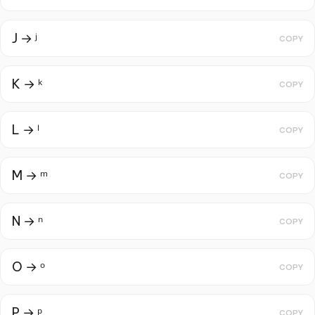
J → ʲ
COPY
K → ᵏ
COPY
L → ˡ
COPY
M → ᵐ
COPY
N → ⁿ
COPY
O → ᵒ
COPY
P → ᵖ
COPY