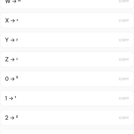
W → ʷ
COPY
X → ˣ
COPY
Y → ʸ
COPY
Z → ᶻ
COPY
0 → ⁰
COPY
1 → ¹
COPY
2 → ²
COPY