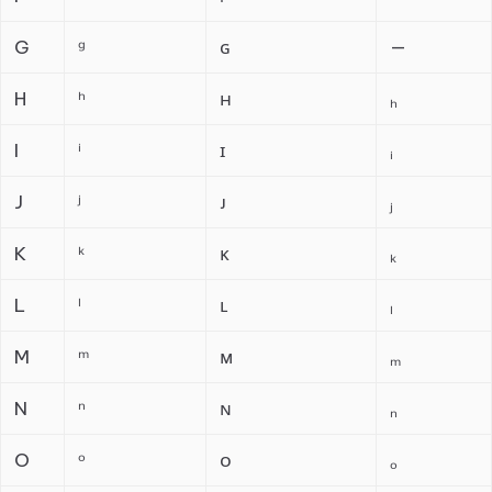
G
ᵍ
ɢ
—
H
ʰ
ʜ
ₕ
I
ⁱ
ɪ
ᵢ
J
ʲ
ᴊ
ⱼ
K
ᵏ
ᴋ
ₖ
L
ˡ
ʟ
ₗ
M
ᵐ
ᴍ
ₘ
N
ⁿ
ɴ
ₙ
O
ᵒ
ᴏ
ₒ