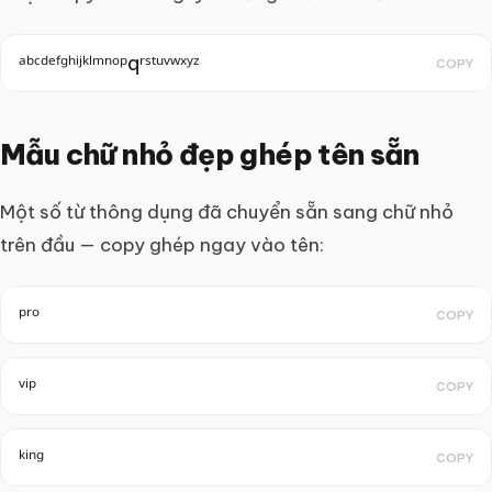
ᵃᵇᶜᵈᵉᶠᵍʰⁱʲᵏˡᵐⁿᵒᵖqʳˢᵗᵘᵛʷˣʸᶻ
COPY
Mẫu chữ nhỏ đẹp ghép tên sẵn
Một số từ thông dụng đã chuyển sẵn sang chữ nhỏ
trên đầu — copy ghép ngay vào tên:
ᵖʳᵒ
COPY
ᵛⁱᵖ
COPY
ᵏⁱⁿᵍ
COPY