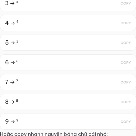
3 → ³
COPY
4 → ⁴
COPY
5 → ⁵
COPY
6 → ⁶
COPY
7 → ⁷
COPY
8 → ⁸
COPY
9 → ⁹
COPY
Hoặc copy nhanh nguyên bảng chữ cái nhỏ: