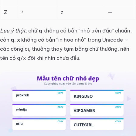
Z
ᶻ
ᴢ
—
Lưu ý thật:
chữ
q
không có bản “nhỏ trên đầu” chuẩn,
còn
q, x
không có bản “in hoa nhỏ” trong Unicode —
các công cụ thường thay tạm bằng chữ thường, nên
tên có q/x đôi khi nhìn chưa đều.