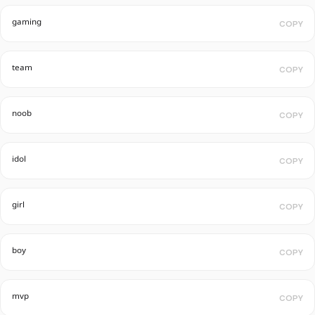
ᵍᵃᵐⁱⁿᵍ
COPY
ᵗᵉᵃᵐ
COPY
ⁿᵒᵒᵇ
COPY
ⁱᵈᵒˡ
COPY
ᵍⁱʳˡ
COPY
ᵇᵒʸ
COPY
ᵐᵛᵖ
COPY