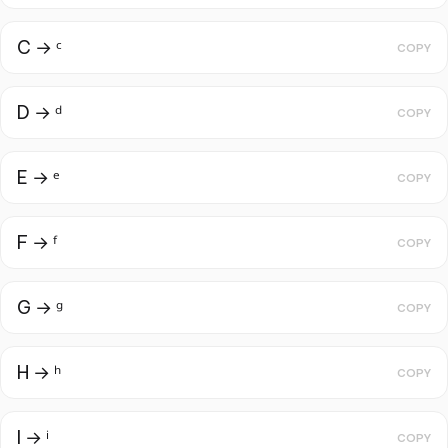
C → ᶜ
COPY
D → ᵈ
COPY
E → ᵉ
COPY
F → ᶠ
COPY
G → ᵍ
COPY
H → ʰ
COPY
I → ⁱ
COPY