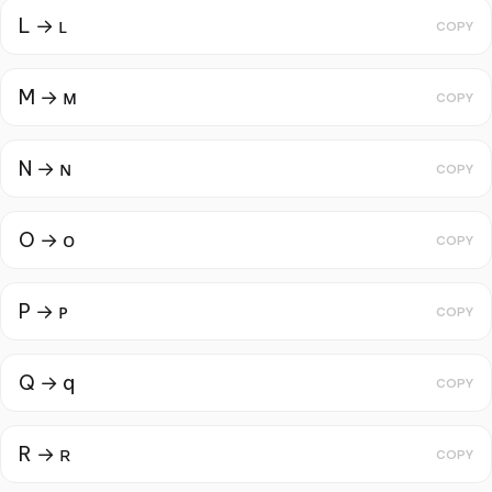
L → ʟ
COPY
M → ᴍ
COPY
N → ɴ
COPY
O → ᴏ
COPY
P → ᴘ
COPY
Q → q
COPY
R → ʀ
COPY