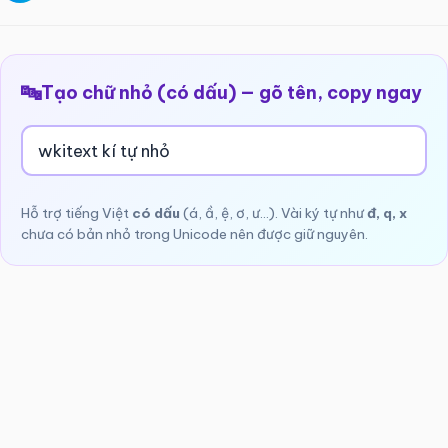
🔤
Tạo chữ nhỏ (có dấu) — gõ tên, copy ngay
Hỗ trợ tiếng Việt
có dấu
(á, ầ, ệ, ơ, ư…). Vài ký tự như
đ, q, x
chưa có bản nhỏ trong Unicode nên được giữ nguyên.