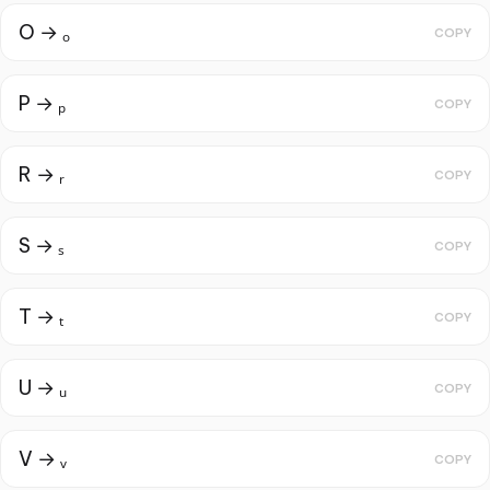
O → ₒ
COPY
P → ₚ
COPY
R → ᵣ
COPY
S → ₛ
COPY
T → ₜ
COPY
U → ᵤ
COPY
V → ᵥ
COPY