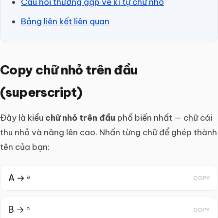
Câu hỏi thường gặp về kí tự chữ nhỏ
Bảng liên kết liên quan
Copy chữ nhỏ trên đầu
(superscript)
Đây là kiểu
chữ nhỏ trên đầu
phổ biến nhất — chữ cái
thu nhỏ và nâng lên cao. Nhấn từng chữ để ghép thành
tên của bạn:
A → ᵃ
COPY
B → ᵇ
COPY