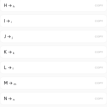
H → ₕ
COPY
I → ᵢ
COPY
J → ⱼ
COPY
K → ₖ
COPY
L → ₗ
COPY
M → ₘ
COPY
N → ₙ
COPY