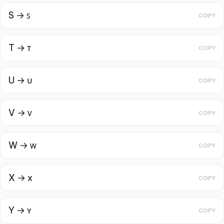
S → ꜱ
COPY
T → ᴛ
COPY
U → ᴜ
COPY
V → ᴠ
COPY
W → ᴡ
COPY
X → x
COPY
Y → ʏ
COPY