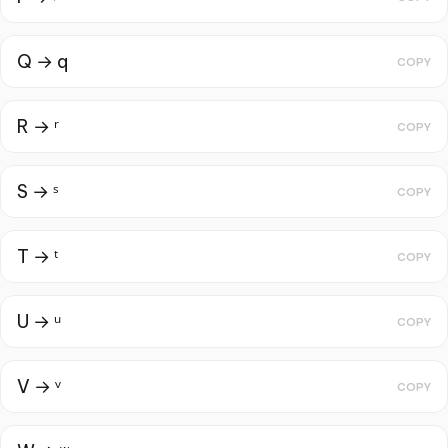
Q → q
COPY
R → ʳ
COPY
S → ˢ
COPY
T → ᵗ
COPY
U → ᵘ
COPY
V → ᵛ
COPY