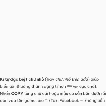
Kí tự đặc biệt chữ nhỏ
(hay
chữ nhỏ trên đầu
) giúp
biến tên thường thành dạng tí hon ᶜᵘᵗᵉ ᴠɪᴘ cực chất.
Nhấn
COPY
từng chữ cái hoặc mẫu có sẵn bên dưới rồi
dán vào tên game, bio TikTok, Facebook — không cần