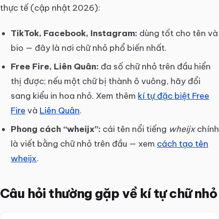
thực tế (cập nhật 2026):
TikTok, Facebook, Instagram:
dùng tốt cho tên và
bio — đây là nơi chữ nhỏ phổ biến nhất.
Free Fire, Liên Quân:
đa số chữ nhỏ trên đầu hiển
thị được; nếu một chữ bị thành ô vuông, hãy đổi
sang kiểu in hoa nhỏ. Xem thêm
kí tự đặc biệt Free
Fire
và
Liên Quân
.
Phong cách “wheijx”:
cái tên nổi tiếng
wheijx
chính
là viết bằng chữ nhỏ trên đầu — xem
cách tạo tên
wheijx
.
Câu hỏi thường gặp về kí tự chữ nhỏ