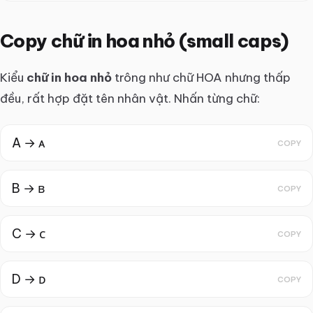
Copy chữ in hoa nhỏ (small caps)
Kiểu
chữ in hoa nhỏ
trông như chữ HOA nhưng thấp
đều, rất hợp đặt tên nhân vật. Nhấn từng chữ:
A → ᴀ
COPY
B → ʙ
COPY
C → ᴄ
COPY
D → ᴅ
COPY