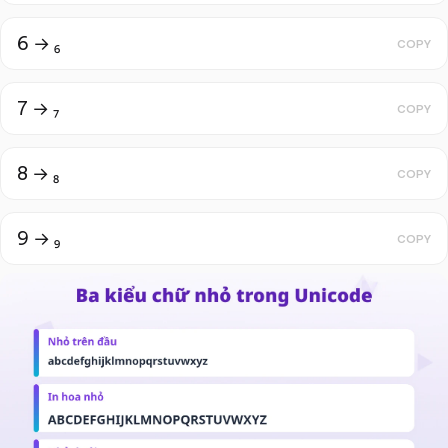
6 → ₆
COPY
7 → ₇
COPY
8 → ₈
COPY
9 → ₉
COPY