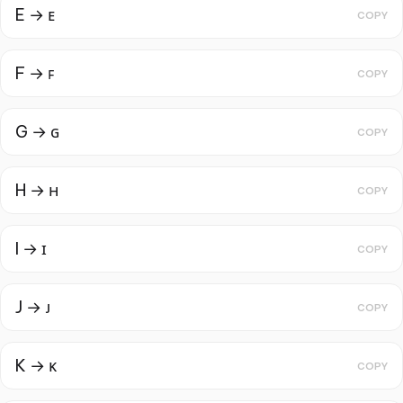
E → ᴇ
COPY
F → ꜰ
COPY
G → ɢ
COPY
H → ʜ
COPY
I → ɪ
COPY
J → ᴊ
COPY
K → ᴋ
COPY