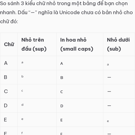
So sánh 3 kiểu chữ nhỏ trong một bảng để bạn chọn
nhanh. Dấu “—” nghĩa là Unicode chưa có bản nhỏ cho
chữ đó:
Nhỏ trên
In hoa nhỏ
Nhỏ dưới
Chữ
đầu (sup)
(small caps)
(sub)
A
ᵃ
ᴀ
ₐ
B
ᵇ
ʙ
—
C
ᶜ
ᴄ
—
D
ᵈ
ᴅ
—
E
ᵉ
ᴇ
ₑ
F
ᶠ
ꜰ
—