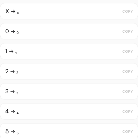
X → ₓ
COPY
0 → ₀
COPY
1 → ₁
COPY
2 → ₂
COPY
3 → ₃
COPY
4 → ₄
COPY
5 → ₅
COPY