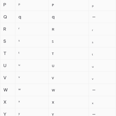
P
ᵖ
ᴘ
ₚ
Q
q
q
—
R
ʳ
ʀ
ᵣ
S
ˢ
ꜱ
ₛ
T
ᵗ
ᴛ
ₜ
U
ᵘ
ᴜ
ᵤ
V
ᵛ
ᴠ
ᵥ
W
ʷ
ᴡ
—
X
ˣ
x
ₓ
Y
ʸ
ʏ
—