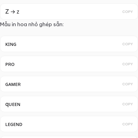
Z → ᴢ
COPY
Mẫu in hoa nhỏ ghép sẵn:
ᴋɪɴɢ
COPY
ᴘʀᴏ
COPY
ɢᴀᴍᴇʀ
COPY
qᴜᴇᴇɴ
COPY
ʟᴇɢᴇɴᴅ
COPY