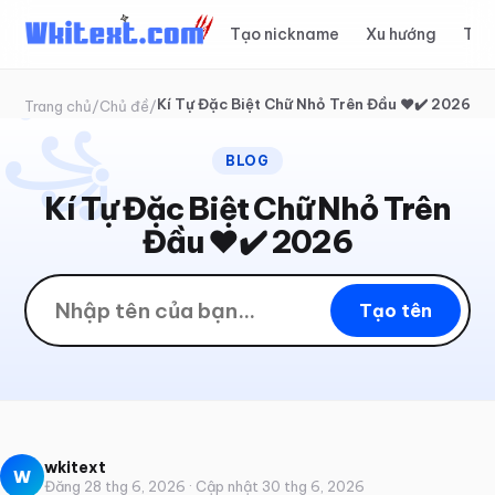
Tạo nickname
Xu hướng
Top
✦
꧂
Kí Tự Đặc Biệt Chữ Nhỏ Trên Đầu ❤️✔️ 2026
Trang chủ
/
Chủ đề
/
꧁
BLOG
Kí Tự Đặc Biệt Chữ Nhỏ Trên
Đầu ❤️✔️ 2026
Tạo tên
wkitext
W
Đăng 28 thg 6, 2026 · Cập nhật 30 thg 6, 2026