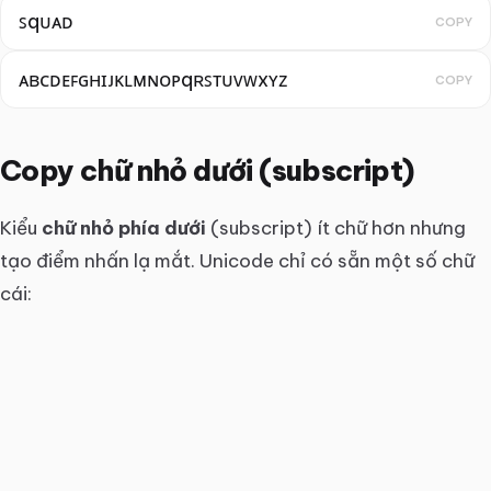
ꜱqᴜᴀᴅ
COPY
ᴀʙᴄᴅᴇꜰɢʜɪᴊᴋʟᴍɴᴏᴘqʀꜱᴛᴜᴠᴡxʏᴢ
COPY
Copy chữ nhỏ dưới (subscript)
Kiểu
chữ nhỏ phía dưới
(subscript) ít chữ hơn nhưng
tạo điểm nhấn lạ mắt. Unicode chỉ có sẵn một số chữ
cái: