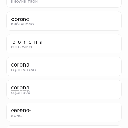
KHOANH TRÒN
corona
KHỐI VUÔNG
ｃｏｒｏｎａ
FULL-WIDTH
c̶o̶r̶o̶n̶a̶
GẠCH NGANG
c̲o̲r̲o̲n̲a̲
GẠCH DƯỚI
c̴o̴r̴o̴n̴a̴
SÓNG