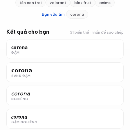
tên con trai
valorant
blox fruit
anime
Bạn vừa tìm:
corona
Kết quả cho bạn
31 biến thể
· nhấn để sao chép
𝐜𝐨𝐫𝐨𝐧𝐚
ĐẬM
𝗰𝗼𝗿𝗼𝗻𝗮
SANS ĐẬM
𝘤𝘰𝘳𝘰𝘯𝘢
NGHIÊNG
𝒄𝒐𝒓𝒐𝒏𝒂
ĐẬM NGHIÊNG