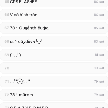
CPS FLASHFF
65
86 lượt
V có hình tròn
66
86 lượt
73丶Qυყềռŧɦıếυɠıɑ
67
85 lượt
cʟ丶câydùvɴ╰‿╯
68
83 lượt
(╰‿╯)
69
81 lượt
70
80 lượt
︵⁹⁵Ⓕʄ︵¹¹
71
79 lượt
73丶mũrơm
72
79 lượt