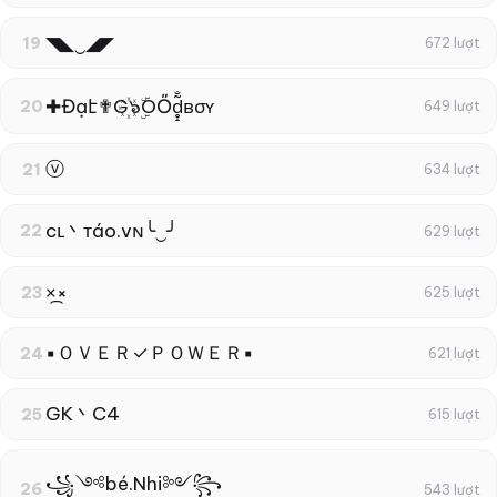
◥◣‿◢◤
19
672 lượt
✚Đạէ✟G꙰๖ۣۜOŐd̥̝̮͙͈͂̐̇ͮ̏̔̀̚ͅвσʏ
20
649 lượt
ⓥ
21
634 lượt
cʟ丶тáo.vɴ╰‿╯
22
629 lượt
×᷼×
23
625 lượt
▪ＯＶＥＲ✓ＰＯＷＥＲ▪
24
621 lượt
GK丶C4
25
615 lượt
꧁༺bé.Nhi༻꧂
26
543 lượt