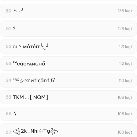
╰︹╯
50
135 lượt
⚡
51
129 lượt
cʟ丶мôтêғғ╰‿╯
52
121 lượt
™cáoʏᴀɴԍнồ
53
112 lượt
ᴾᴿᴼシҡᴇи☥ςân☥5¹
54
110 lượt
TKM … [ NQM]
55
108 lượt
〵
56
108 lượt
꧁2k_Nhi♤Tạ꧂
57
103 lượt