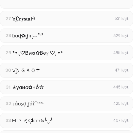
๖ۣۜ𝐂𝐫𝐲𝐬𝐭𝐚𝐥ঔ
27
531 lượt
ɓɑɖ✿ɠıɾɭ︵²ᵏ⁷
28
529 lượt
*•.¸♡Bค๔✿B๏ץ ♡¸.•*
29
495 lượt
๖ۣۜＮＧＡＯ☂
30
471 lượt
✭уαиɢ✿нồ☆
31
445 lượt
τáσʂợɠáί⁀ᶦᵈᵒᶫ
32
425 lượt
FL丶ミÇlєαr๖╰‿╯
33
407 lượt