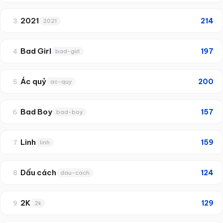
2021
214
3
2021
Bad Girl
197
4
bad-girl
Ác quỷ
200
5
ac-quy
Bad Boy
157
6
bad-boy
Linh
159
7
linh
Dấu cách
124
8
dau-cach
2K
129
9
2k