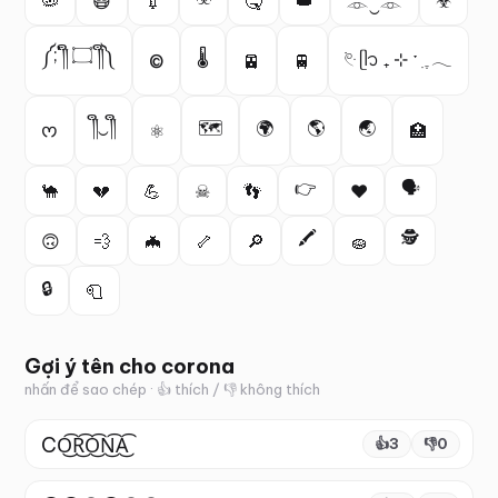
🦠
😷
💉
🤒
👑
☣
𓁹‿𓁹
༼;´༎ຶ ۝ ༎ຶ༽
🌡️
࣪𓏲ּ ᥫ᭡ ₊ ⊹ ˑ ִ ֶ 𓂃
©
🚈
🚆
༎ຶ‿༎ຶ
🗺
🌍
🌎
🌏
ᰔ
⚛
🏥
👉
🗣️
🐪
💔
💪
☠
👣
❤️
🖍️
🕵️
🙃
💨
🦇
🦴
🔎
🧽
🔒
🧻
Gợi ý tên cho
corona
nhấn để sao chép · 👍 thích / 👎 không thích
CO͜͡R͜͡O͜͡N͜͡A͜͡
👍
3
👎
0