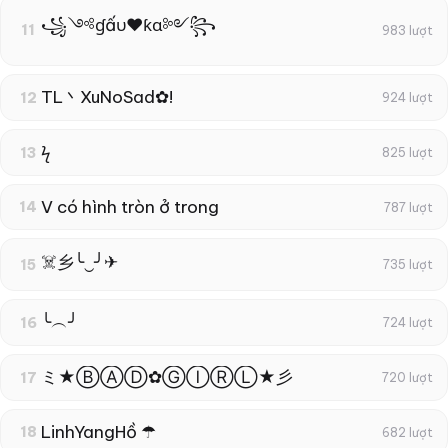
꧁༺ɠấυ❤ƙɑ༻꧂
11
983 lượt
TL丶XuNoSad✿!
12
924 lượt
ϟ
13
825 lượt
V có hình tròn ở trong
14
787 lượt
☠️乡╰‿╯✈
15
735 lượt
╰︵╯
16
724 lượt
ミ★ⒷⒶⒹ✿ⒼⒾⓇⓁ★彡
17
720 lượt
LinhYangHồ ☂
18
682 lượt