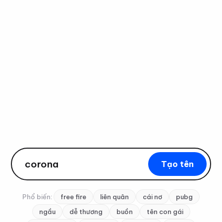
Tạo tên
Phổ biến:
free fire
liên quân
cái nơ
pubg
ngầu
dễ thương
buồn
tên con gái