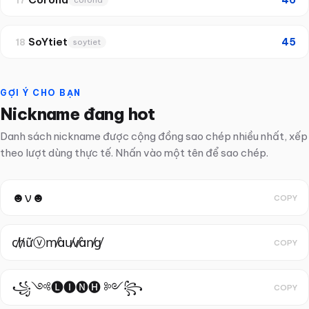
SoYtiet
45
18
soytiet
GỢI Ý CHO BẠN
Nickname đang hot
Danh sách nickname được cộng đồng sao chép nhiều nhất, xếp
theo lượt dùng thực tế. Nhấn vào một tên để sao chép.
☻ν☻
COPY
c̸h̸ữⓥm̸àu̸v̸àn̸g̸
COPY
꧁༺🅛🅘🅝🅗 ༻꧂
COPY