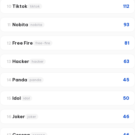
Tiktok
112
10
tiktok
Nobita
93
11
nobita
Free Fire
81
12
free-fire
Hacker
63
13
hacker
Panda
45
14
panda
Idol
50
15
idol
Joker
46
16
joker
Corona
46
17
corona