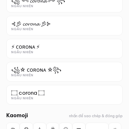
꧁༺ 𝓬𝓸𝓻𝓸𝓷𝓪 ༻꧂
NGẪU NHIÊN
⊰彡 𝓬𝓸𝓻𝓸𝓷𝓪 彡⊱
NGẪU NHIÊN
⚡ ᴄᴏʀᴏɴᴀ ⚡
NGẪU NHIÊN
꧁☆ ᴄᴏʀᴏɴᴀ ☆꧂
NGẪU NHIÊN
۝ corona ۝
NGẪU NHIÊN
Kaomoji
nhấn để sao chép & đóng góp
☣️