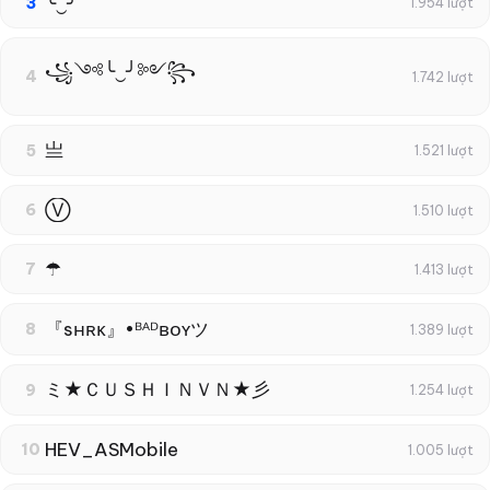
╰‿╯
3
1.954 lượt
꧁༺╰‿╯༻꧂
4
1.742 lượt
亗
5
1.521 lượt
Ⓥ
6
1.510 lượt
☂
7
1.413 lượt
『sʜʀᴋ』•ᴮᴬᴰʙᴏʏツ
8
1.389 lượt
ミ★ＣＵＳＨＩＮＶＮ★彡
9
1.254 lượt
HEV_ASMobile
10
1.005 lượt