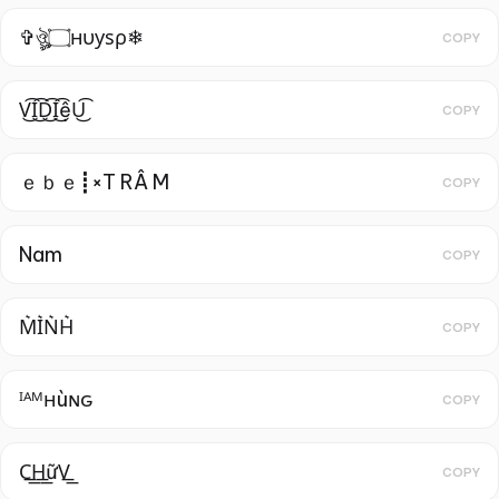
✞ঔৣ۝нυуѕρ❄
COPY
V͜͡I͜͡D͜͡I͜͡ệU͜͡
COPY
ｅｂｅ┋×T RÂ M
COPY
Nam
COPY
M͛I͛N͛H͛
COPY
ᴵᴬᴹнùɴԍ
COPY
C͟͟H͟͟ữV͟͟
COPY