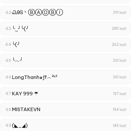
ᏇᎯᎶ丶ⒷⒶⓄⒷⒾ
42
291 lượt
╰‿╯╰(╯
43
285 lượt
╰(╯
44
262 lượt
╰︿╯
45
261 lượt
LongThanh๑ƒf︵²ᵏ⁵
46
261 lượt
KAY 999 ☂
47
157 lượt
MISTAKEㅤVN
48
154 lượt
(◣_◢)
49
145 lượt