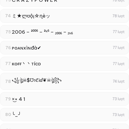
C R A Z Y P O W E R
73
78 lượt
ミ★ლʊộ¡☆ղèッ
74
78 lượt
2006 – ²⁰⁰⁶ – ²ᵏ⁶ – ₂₀₀₆ – ₂ₖ₆
75
77 lượt
ᴘoᴀɴxìɴđà✔
76
77 lượt
κoғғ丶丶тícᴅ
77
77 lượt
꧁ঔৣ☠︎$℧℩ℭℹ︎ⅆ❦☠︎ঔৣ꧂
78
74 lượt
×͜× 4 1
79
73 lượt
╰_╯
80
73 lượt