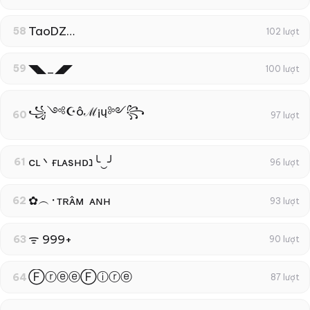
TaoDZ…
58
102 lượt
◥◣_◢◤
59
100 lượt
꧁༺☪ôℳ¡ų༻꧂
60
97 lượt
cʟ丶ғʟᴀsнᴅנ╰‿╯
61
96 lượt
✿︵‎᛫ᴛʀᴀ̂ᴍ ‎ ᴀɴʜ
62
93 lượt
ᯤ 999+
63
90 lượt
ⒻⓡⓔⓔⒻⓘⓡⓔ
64
87 lượt