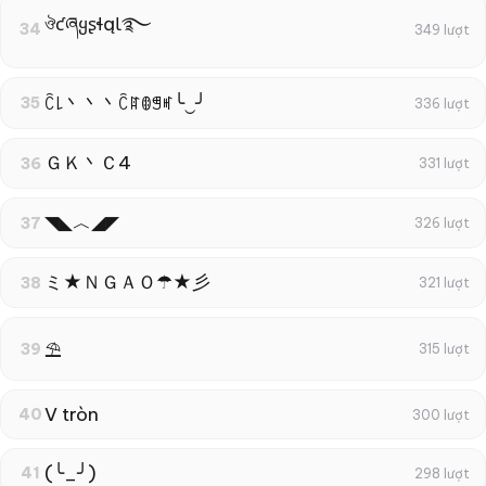
ঔƈཞყʂɬąƖ࿐
34
349 lượt
ꉓ꒒丶丶丶ꉓꍏꂦꁅꎭ╰‿╯
35
336 lượt
ＧＫ丶Ｃ4
36
331 lượt
◥◣︿◢◤
37
326 lượt
ミ★ＮＧＡＯ☂★彡
38
321 lượt
⛱
39
315 lượt
V tròn
40
300 lượt
(╰_╯)
41
298 lượt