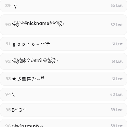
..ϟ
89
65 lượt
꧁༺nickname༻꧂
90
62 lượt
ｇｏｐｒｏ︵²ᵏ⁷☂
91
61 lượt
꧁ঔৣ☬✞𝓓𝖔𝖓✞☬ঔৣ꧂
92
61 lượt
★彡르홍안︵¹⁶
93
61 lượt
╲
94
60 lượt
BᵃᵈGⁱʳˡ
95
59 lượt
๖ۣۜʂκίηʂɱίηɧッ
96
58 lượt