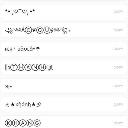
*•.¸♡T♡¸.•*
COPY
꧁༺ÁⒸ❦ⓆⓊỷ༻꧂
COPY
ғᴇʀ丶ʙảoʟầʏ☂
COPY
ᥫᩣⓉⒽⒶⓃⒽㅤूाीू
COPY
ท¡ℯ
COPY
ミ★κɧáηɧ★彡
COPY
ⓀⒽⒶⓃⒼ
COPY