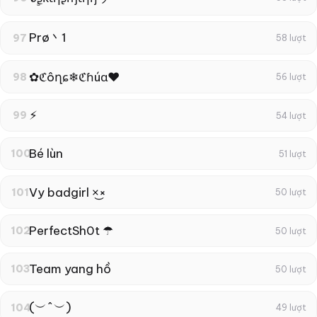
Prø丶1
97
58 lượt
✿ℭôղɕ❄ℭɦúɑ❤
98
56 lượt
⚡︎
99
54 lượt
Bé lùn
100
51 lượt
Vy badgirl ×͜×
101
50 lượt
PerfectSh0t ☂
102
50 lượt
Team yang hồ
103
50 lượt
(︶^︶)
104
49 lượt