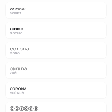
𝓬𝓸𝓻𝓸𝓷𝓪
SCRIPT
𝖈𝖔𝖗𝖔𝖓𝖆
GOTHIC
𝚌𝚘𝚛𝚘𝚗𝚊
MONO
𝕔𝕠𝕣𝕠𝕟𝕒
KHỐI
ᴄᴏʀᴏɴᴀ
CHỮ NHỎ
ⓒⓞⓡⓞⓝⓐ