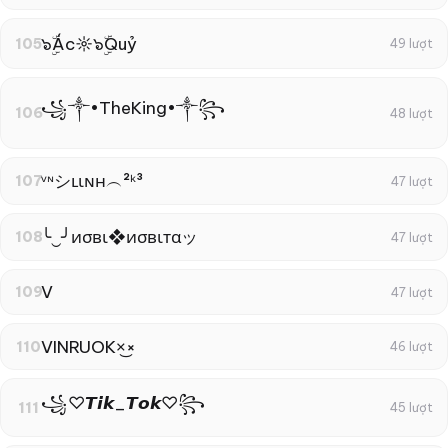
๖ۣۜÁc☼๖ۣۜQuỷ
105
49 lượt
꧁༒•TheKing•༒꧂
106
48 lượt
ᵛᶰシʟιɴн︵²ᵏ³
107
47 lượt
╰‿╯иσвι❖иσвιтαッ
108
47 lượt
V
109
47 lượt
VINRUOK×͜×
110
46 lượt
꧁♡︎𝙏𝙞𝙠_𝙏𝙤𝙠♡︎꧂
111
45 lượt