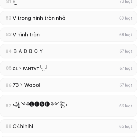
×͜
81
73 lượt
V trong hình tròn nhỏ
82
69 lượt
V hình tròn
83
68 lượt
ＢＡＤＢＯＹ
84
67 lượt
cʟ丶ғᴀɴтvт╰‿╯
85
67 lượt
73丶Wapol
86
67 lượt
꧁༺🅛🅘🅝🅗 ༻꧂
87
66 lượt
C4hihihi
88
65 lượt