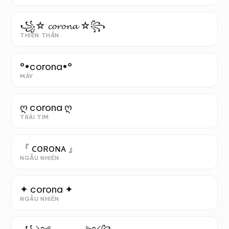
꧁☆ 𝓬𝓸𝓻𝓸𝓷𝓪 ☆꧂
THIÊN THẦN
°•corona•°
MÂY
ღ corona ღ
TRÁI TIM
『 ᴄᴏʀᴏɴᴀ 』
NGẪU NHIÊN
✦ corona ✦
NGẪU NHIÊN