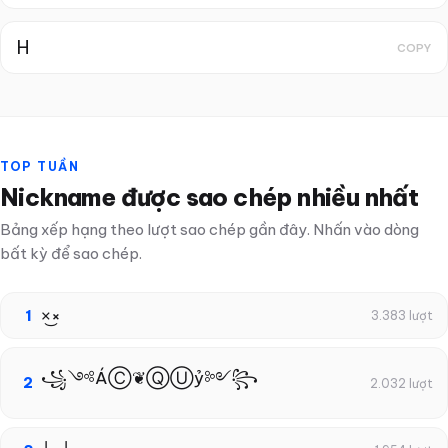
H
COPY
TOP TUẦN
Nickname được sao chép nhiều nhất
Bảng xếp hạng theo lượt sao chép gần đây. Nhấn vào dòng
bất kỳ để sao chép.
×͜×
1
3.383 lượt
꧁༺ÁⒸ❦ⓆⓊỷ༻꧂
2
2.032 lượt