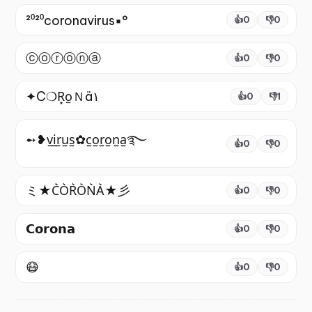
²⁰²⁰coronavirus▪︎°
👍
0
👎
0
ⓒⓞⓡⓞⓝⓐ
👍
0
👎
0
✦C❍R͙o̫Ｎä۱
👍
0
👎
1
➻❥v̫i̫r̫u̫s̫✿c̫o̫r̫o̫n̫a̫࿐
👍
0
👎
0
ミ★C͛O͛R͛O͛N͛A͛★彡
👍
0
👎
0
𝗖𝗼𝗿𝗼𝗻𝗮
👍
0
👎
0
😷
👍
0
👎
0