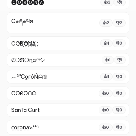
🅒🅞🅡🅞🅝🅐
👍
3
👎
1
C๑ཞ๑སศ
👍
2
👎
2
CO҉R҉O҉N҉A҉
👍
1
👎
0
ℭ❍ℜ❍ղɑᵛᶰシ
👍
1
👎
1
︵²⁰Co̫гόŃᗩ♕
👍
1
👎
0
COᖇOᑎᗩ
👍
0
👎
0
SanTa Curt
👍
0
👎
0
c̫o̫r̫o̫n̫a̫๖²⁴ʱ
👍
0
👎
0