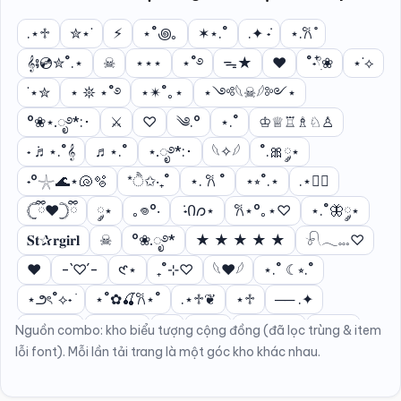
.⋆♱
✮⋆˙
⚡︎
⋆˚꩜｡
✶⋆.˚
.✦ ݁˖
⋆.𐙚 ̊
𝄞⨾💿✮˚.⋆
☠︎︎
⋆⋆⋆
⋆˚࿔
ᯓ★
❤︎
˚˖𓍢ִ໋❀
⋆˙⟡
˙⋆✮
⋆ 𖤓 ⋆˚࿔
⋆✴︎˚｡⋆
⋆༺𓆩☠︎︎𓆪༻⋆
°❀⋆.ೃ࿔*:･
⚔︎
ㅤ♡
༄.°
⋆.˚
♔♕♖♗♘♙
˖ ݁♬⋆.˚𝄞
♬⋆.˚
⋆.ೃ࿔*:･
𓆩✧𓆪
˚.🎀༘⋆
˖°𓇼🌊⋆🐚🫧
*ੈ✩‧₊˚
⋆. 𐙚 ˚
⋆⭒˚.⋆
.⋆♱⃓
𓊆ྀི❤︎𓊇ྀི
༘⋆
｡𖦹°‧
݁ ˖Ი𐑼⋆
𐙚⋆°｡⋆♡
⋆.˚🦋༘⋆
𝐒𝐭✰𝐫𝐠𝐢𝐫𝐥
☠︎
°❀.ೃ࿔*
★ ★ ★ ★ ★
𓍯𓂃𓏧♡
❤️
-`♡´-
𑣲⋆
₊˚⊹♡
𓆩❤︎𓆪
⋆.˚ ☾⭒.˚
⋆౨ৎ˚⟡˖ ࣪
⋆˚✿🍒𐙚⋆˚
.⋆♱❦
⋆♱
── .✦
ˋ°•*⁀➷
⋆˚𝜗𝜚˚⋆
⋆☀︎.
(๑ᵔ⤙ᵔ๑)
ㅤ♡ྀི ₊
Nguồn combo: kho biểu tượng cộng đồng (đã lọc trùng & item
lỗi font). Mỗi lần tải trang là một góc kho khác nhau.
⁠♡
❤️‍🔥
⋆☕︎ ˖
⋆ৡ ⋆˚࿔
⊹₊🔥⋆｡°✩
𓆩❤️‍🔥𓆪
🔥✨❤️‍🔥
⚡︎ ⋆.˚
✧₊⁺🕯⋆.˚୨ৎ
⚡︎⚡︎
જ⁀➴ ♡