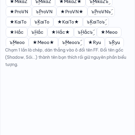
★MikaZ
๖ۣۜMikaZ
★MikaZ★
๖ۣۜMikaZ๖ۣۜ
★ProVN
๖ۣۜProVN
★ProVN★
๖ۣۜProVN๖ۣۜ
★KaiTo
๖ۣۜKaiTo
★KaiTo★
๖ۣۜKaiTo๖ۣۜ
★Hắc
๖ۣۜHắc
★Hắc★
๖ۣۜHắc๖ۣۜ
★Meoo
๖ۣۜMeoo
★Meoo★
๖ۣۜMeoo๖ۣۜ
★Ryu
๖ۣۜRyu
Chạm 1 lần là chép, dán thẳng vào ô đổi tên FF. Đổi tên gốc
★Ryu★
๖ۣۜRyu๖ۣۜ
★Zeus
๖ۣۜZeus
★Zeus★
(Shadow, Sói…) thành tên bạn thích rồi giữ nguyên phần biểu
๖ۣۜZeus๖ۣۜ
★Ngân
๖ۣۜNgân
★Ngân★
tượng.
๖ۣۜNgân๖ۣۜ
★Sún
๖ۣۜSún
★Sún★
๖ۣۜSún๖ۣۜ
★Táo
๖ۣۜTáo
★Táo★
๖ۣۜTáo๖ۣۜ
★LinhK
๖ۣۜLinhK
★LinhK★
๖ۣۜLinhK๖ۣۜ
★Duy
๖ۣۜDuy
★Duy★
๖ۣۜDuy๖ۣۜ
★Zoro
๖ۣۜZoro
★Zoro★
๖ۣۜZoro๖ۣۜ
★Aki
๖ۣۜAki
★Aki★
๖ۣۜAki๖ۣۜ
★Rin
๖ۣۜRin
★Rin★
๖ۣۜRin๖ۣۜ
★Nhí
๖ۣۜNhí
★Nhí★
๖ۣۜNhí๖ۣۜ