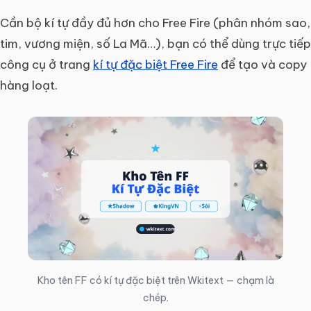
(๑•̀ᗝ•́)૭
˗ˏˋ ★ ˎˊ˗
✮⋆ ̇
✧˖°
⚡️
⛧⃝𓄃
♪ ༘⋆
Cần bộ kí tự đầy đủ hơn cho Free Fire (phân nhóm sao,
₊˚.༄🌊₊˚.༄
✧₊⁺
ᯓ✮
⏾⋆.˚
⋆.˚ ☾⭒.
*ੈ🍸✩‧₊˚
tim, vương miện, số La Mã…), bạn có thể dùng trực tiếp
(๑•́ -•̀)
⊹ ₊ ⟡ ⋆
-⊹₊⟡⋆
ღ…
ཐི ྐ❤︎ ཋྀ
☠︎︎ ⋆₊ ♱
công cụ ở trang
kí tự đặc biệt Free Fire
để tạo và copy
ᯓ★🎸
🗝️⋆｡𖦹°‧★
⃟✰
⋆˚₊ 𖤓☽˚.⋆
⋆♱✮♱⋆
hàng loạt.
⛧⃝
゛ ⸝⸝.ᐟ⋆
-'🍷⁠*⁠.⁠✧
⊱ ۫ ׅ ✧
⋆˚✰ ݁˖⭑.ᐟ
🎸⋆⭒˚｡⋆
⋆⁺₊❅.
🧑🏾‍❤️‍🧑🏿
🧑🏿‍❤️‍🧑🏾
👩🏿‍❤️‍👩🏾
👨🏾‍❤️‍👨🏿
👩🏾‍❤️‍👩🏿
👨🏿‍❤️‍👨🏾
👩🏾‍❤️‍👨🏿
👩🏿‍❤️‍👨🏾
☠️
𓆩☠︎︎𓆪
︎ ☠︎︎ ྀི
𓌜 ☠︎︎
☣︎☠︎☣︎
☠︎☠︎
☠︎︎ིྀ
☠︎︎ ☠︎︎
༺𓆩✮𓆪༻
☠☣︎
⚔️
♡ ︎
💀☠︎︎
⋆˚✿˖°
∆[°×°]∆🤝
🏴‍☠️
( ˶˘ ³˘)♡
♙♖♘♗♕♔
♤ ♡ ♧ ♢
Kho tên FF có kí tự đặc biệt trên Wkitext — chạm là
chép.