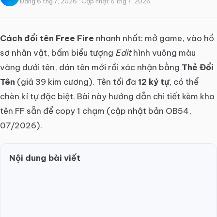
Đăng 6 thg 7, 2026 · Cập nhật 6 thg 7, 2026
Cách đổi tên Free Fire
nhanh nhất: mở game, vào hồ
sơ nhân vật, bấm biểu tượng
Edit
hình vuông màu
vàng dưới tên, dán tên mới rồi xác nhận bằng
Thẻ Đổi
Tên
(giá 39 kim cương). Tên tối đa
12 ký tự
, có thể
chèn kí tự đặc biệt. Bài này hướng dẫn chi tiết kèm kho
tên FF sẵn để copy 1 chạm (cập nhật bản OB54,
07/2026).
Nội dung bài viết