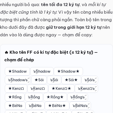
nhiều người bỏ qua:
tên tối đa 12 ký tự
, và
mỗi kí tự
đặc biệt cũng tính là 1 ký tự
. Vì vậy tên càng nhiều biểu
tượng thì phần chữ càng phải ngắn. Toàn bộ tên trong
kho dưới đây đã được
giữ trong giới hạn 12 ký tự
nên
dán vào là dùng được ngay — chạm để copy:
🔥 Kho tên FF có kí tự đặc biệt (≤ 12 ký tự) —
chạm để chép
★Shadow
๖ۣۜShadow
★Shadow★
๖ۣۜShadow๖ۣۜ
★Sói
๖ۣۜSói
★Sói★
๖ۣۜSói๖ۣۜ
★KenzΩ
๖ۣۜKenzΩ
★KenzΩ★
๖ۣۜKenzΩ๖ۣۜ
★Rồng
๖ۣۜRồng
★Rồng★
๖ۣۜRồng๖ۣۜ
★BéNa
๖ۣۜBéNa
★BéNa★
๖ۣۜBéNa๖ۣۜ