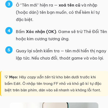
Ô “Tên mới” hiện ra —
xoá tên cũ
và nhập
(hoặc dán) tên bạn muốn, có thể kèm kí tự
đặc biệt.
Bấm
Xác nhận (OK)
. Game sẽ trừ Thẻ Đổi Tên
hoặc kim cương tương ứng.
Quay lại sảnh kiểm tra — tên mới hiển thị ngay
lập tức. Nếu chưa đổi, thoát game và vào lại.
💡
Mẹo:
Hãy
copy sẵn tên
từ kho bên dưới trước khi
bấm Edit. Ô nhập tên trong FF nhỏ và khó gõ kí tự đặc
biệt trên bàn phím, dán vào sẽ nhanh và không lỗi font.