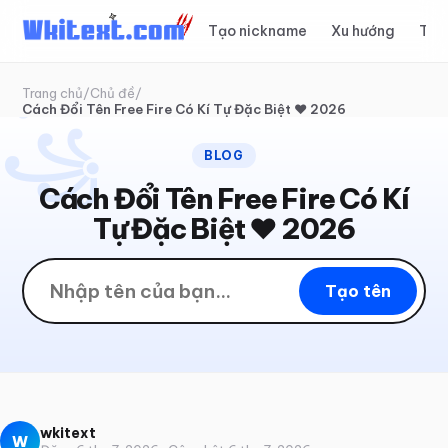
Tạo nickname
Xu hướng
Top
✦
꧂
Trang chủ
/
Chủ đề
/
Cách Đổi Tên Free Fire Có Kí Tự Đặc Biệt ❤️ 2026
꧁
BLOG
Cách Đổi Tên Free Fire Có Kí
Tự Đặc Biệt ❤️ 2026
Tạo tên
wkitext
W