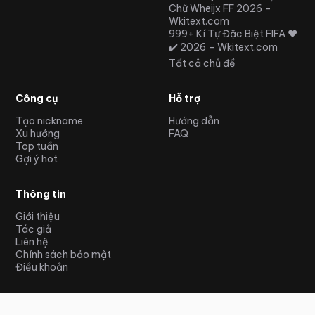
Chữ Wheijx FF 2026 –
Wkitext.com
999+ Kí Tự Đặc Biệt FIFA ❤️
✔️ 2026 – Wkitext.com
Tất cả chủ đề
Công cụ
Hỗ trợ
Tạo nickname
Hướng dẫn
Xu hướng
FAQ
Top tuần
Gợi ý hot
Thông tin
Giới thiệu
Tác giả
Liên hệ
Chính sách bảo mật
Điều khoản