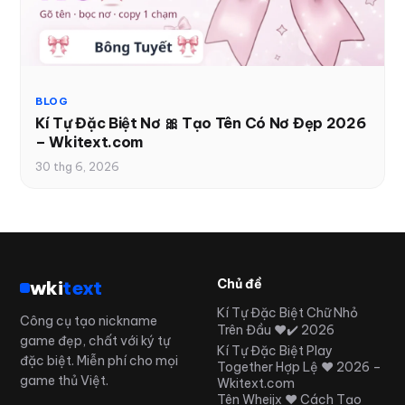
BLOG
Kí Tự Đặc Biệt Nơ 🎀 Tạo Tên Có Nơ Đẹp 2026
– Wkitext.com
30 thg 6, 2026
wki
text
Chủ đề
Kí Tự Đặc Biệt Chữ Nhỏ
Công cụ tạo nickname
Trên Đầu ❤️✔️ 2026
game đẹp, chất với ký tự
Kí Tự Đặc Biệt Play
đặc biệt. Miễn phí cho mọi
Together Hợp Lệ ❤️ 2026 –
game thủ Việt.
Wkitext.com
Tên Wheijx ❤️ Cách Tạo