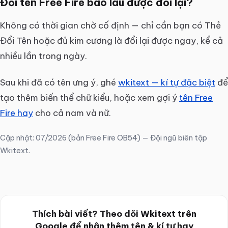
Đổi tên Free Fire bao lâu được đổi lại?
Không có thời gian chờ cố định — chỉ cần bạn có Thẻ
Đổi Tên hoặc đủ kim cương là đổi lại được ngay, kể cả
nhiều lần trong ngày.
Sau khi đã có tên ưng ý, ghé
wkitext — kí tự đặc biệt
để
tạo thêm biến thể chữ kiểu, hoặc xem gợi ý
tên Free
Fire hay
cho cả nam và nữ.
Cập nhật: 07/2026 (bản Free Fire OB54) — Đội ngũ biên tập
Wkitext.
Thích bài viết? Theo dõi Wkitext trên
Google để nhận thêm tên & kí tự hay