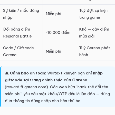
Sự kiện / mốc đăng
Tuỳ đợt sự kiện
Miễn phí
nhập
trong game
Đổi bằng điểm
Khó — cày điểm
~10.000 điểm
Regional Battle
mùa giải
Code / Giftcode
Tuỳ Garena phát
Miễn phí
Garena
hành
⚠️
Cảnh báo an toàn:
Wkitext khuyên bạn
chỉ nhập
giftcode tại trang chính thức của Garena
(reward.ff.garena.com). Các web hứa “hack thẻ đổi tên
miễn phí” yêu cầu mật khẩu/OTP đều là lừa đảo — đừng
đưa thông tin đăng nhập cho bên thứ ba.