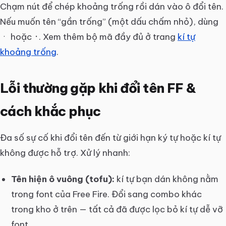
Chạm nút để chép khoảng trống rồi dán vào ô đổi tên.
Nếu muốn tên “gần trống” (một dấu chấm nhỏ), dùng
hoặc
. Xem thêm bộ mã đầy đủ ở trang
kí tự
ㆍ
᛫
khoảng trống
.
Lỗi thường gặp khi đổi tên FF &
cách khắc phục
Đa số sự cố khi đổi tên đến từ giới hạn ký tự hoặc kí tự
không được hỗ trợ. Xử lý nhanh:
Tên hiện ô vuông (tofu):
kí tự bạn dán không nằm
trong font của Free Fire. Đổi sang combo khác
trong kho ở trên — tất cả đã được lọc bỏ kí tự dễ vỡ
font.