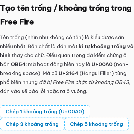
Tạo tên trống / khoảng trống trong
Free Fire
Tên trống (nhìn như không có tên) là kiểu được săn
nhiều nhất. Bản chất là dán một
kí tự khoảng trống vô
hình
thay cho chữ. Điều quan trọng đã kiểm chứng ở
bản
OB54
: mã hoạt động hiện nay là
U+00A0
(non-
breaking space). Mã cũ
U+3164
(Hangul Filler) từng
phổ biến nhưng
đã bị Free Fire chặn từ khoảng OB43
,
dán vào sẽ báo lỗi hoặc ra ô vuông.
Chép 1 khoảng trống (U+00A0)
Chép 3 khoảng trống
Chép 5 khoảng trống