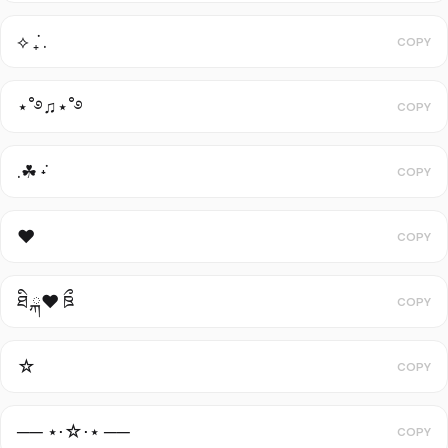
⟡ ݁₊ .
COPY
⋆˚࿔♫⋆˚࿔
COPY
.☘︎ ݁˖
COPY
♥
COPY
ཐི ྐ❤︎ ཋྀ
COPY
☆
COPY
── ⋆⋅☆⋅⋆ ──
COPY