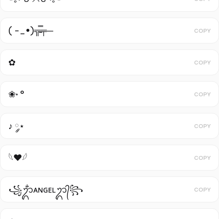
( -_•)╦̵̵̿╤─
COPY
✿
COPY
❀˖ °
COPY
♪ ༘⋆
COPY
𓆩❤︎𓆪
COPY
꧁ᬊᬁᴀɴɢᴇʟᬊ᭄꧂
COPY