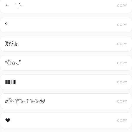
⤷ ゛ ˎˊ˗
COPY
°
COPY
𐦂𖨆𐀪𖠋
COPY
*ੈ✩‧₊˚
COPY
𝄃𝄃𝄂𝄂𝄀𝄁𝄃𝄂𝄂𝄃
COPY
༗𓅪𔒝𓅩⚚𓅫𓅩𖤍
COPY
❤︎
COPY