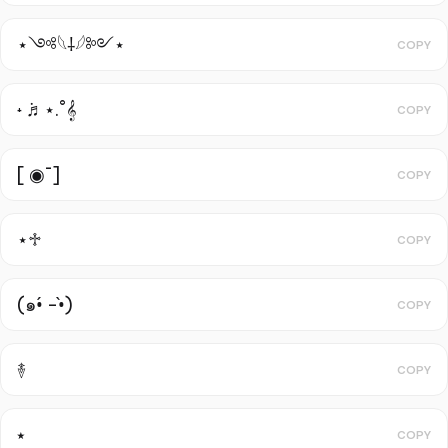
⋆༺𓆩⸸𓆪༻⋆
COPY
˖ ݁♬⋆.˚𝄞
COPY
[ ◉¯]
COPY
⋆♱
COPY
(๑•́ -•̀)
COPY
࿈
COPY
⭑
COPY