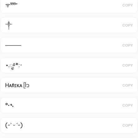
ᯤ⁹⁹⁹⁺
COPY
༒︎
COPY
────
COPY
⋆.ೃ࿔*:･
COPY
Ꮋᴀʀꤪꤨꤪꤨɪᴋᴀ ᥫ᭡
COPY
°˖➴
COPY
(˶˃ ᵕ ˂˶)
COPY