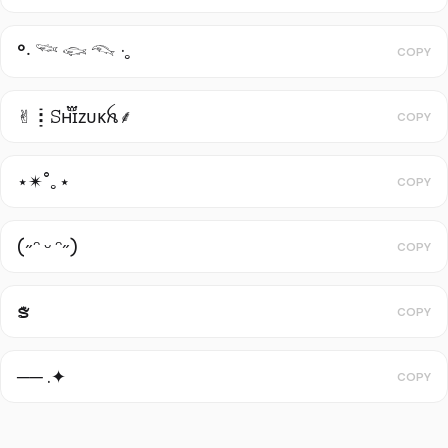
°‧ 𓆝 𓆟 𓆞 ·｡
COPY
✌︎︎┋ꕶʜ֟፝ɪᴢᴜᴋꫝㅤ⸙
COPY
⋆✴︎˚｡⋆
COPY
(˶ᵔ ᵕ ᵔ˶)
COPY
ຮꤪꤨꤪ
COPY
── .✦
COPY