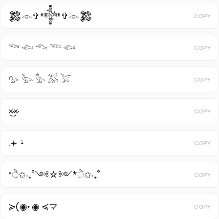
𒄆𓁹✞𒀱✞𓁹𒄆
COPY
𓆝 𓆟 𓆞 𓆝 𓆟
COPY
𓅰 𓅬 𓅭 𓅮 𓅯
COPY
×̷̷͜×̷
COPY
.𖥔 ݁ ˖
COPY
*ੈ✩‧₊˚༺☆༻*ੈ✩‧₊˚
COPY
≽(◉˕ ◉ ≼マ
COPY