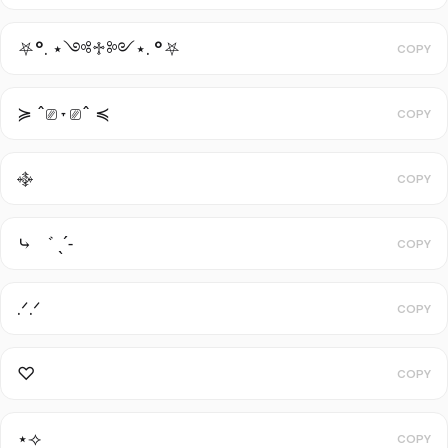
⛧°. ⋆༺♱༻⋆. °⛧
COPY
≽ ^⎚ ˕ ⎚^ ≼
COPY
࿇
COPY
⤷ ゛ ˎˊ˗
COPY
.ᐟ.ᐟ
COPY
♡
COPY
⋆⟢
COPY