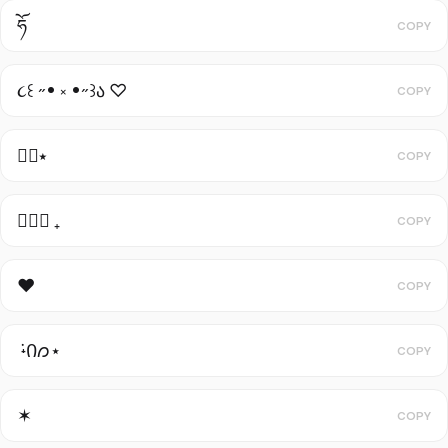
ཧོ
COPY
૮꒰ ˶• ༝ •˶꒱ა ♡
COPY
٠࣪⭑
COPY
ㅤ♡ྀི ₊
COPY
♥
COPY
݁ ˖Ი𐑼⋆
COPY
✶
COPY