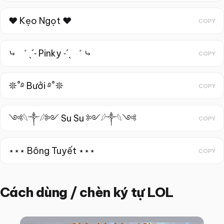
♥︎ Kẹo Ngọt ︎♥
COPY
⤷ ゛ ˎˊ˗ Pinky ˗ˊˎ ゛ ⤷
COPY
𖤓˚࿔ Bưởi ࿔˚𖤓
COPY
༺𓆩༒︎𓆪༻ Su Su ༻𓆪︎༒𓆩༺
COPY
⋆⋆⋆ Bông Tuyết ⋆⋆⋆
COPY
Cách dùng / chèn ký tự LOL