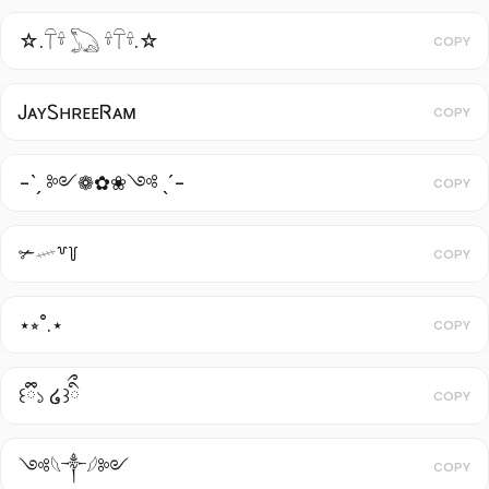
☆.𓋼𓍊 𓆏 𓍊𓋼𓍊.☆
COPY
ᎫᴀʏㅤᏚʜʀᴇᴇㅤᏒᴀᴍ
COPY
-ˋˏ ༻❁✿❀༺ ˎˊ-
COPY
✃𓄧꒷꒦
COPY
⋆⭒˚.⋆
COPY
꒰ྀི১ ໒꒱ིྀ
COPY
༺𓆩༒︎𓆪༻
COPY