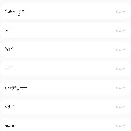
°❀⋆.ೃ࿔*:･
COPY
⋆.˚
COPY
༄.°
COPY
—͞
COPY
ᡕᠵデᡁ᠊╾━
COPY
<𝟑 .ᐟ
COPY
ᯓ★
COPY