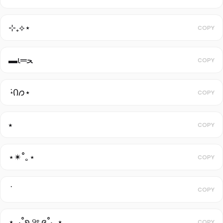
⊹₊⟡⋆
COPY
▬ι═ﺤ
COPY
݁ ˖Ი𐑼⋆
COPY
⭑
COPY
⋆✴︎˚｡⋆
COPY
COPY
⋆｡‧˚ʚ ୨ৎ ɞ˚‧｡⋆
COPY