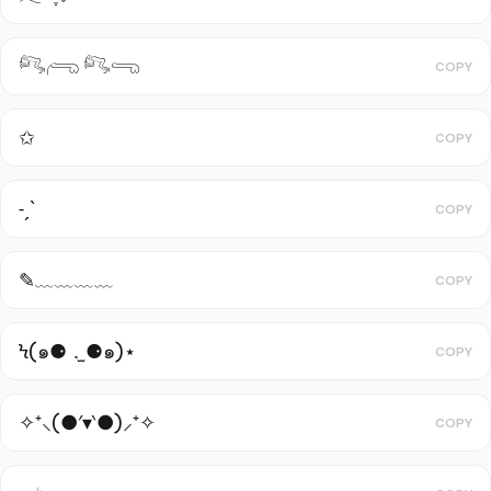
𓀐𓂺 𓀐𓂸
COPY
✩
COPY
˗ˏˋ
COPY
✎﹏﹏﹏﹏
COPY
Ϟ(๑⚈ ․̫ ⚈๑)⋆
COPY
✧⁺⸜(●′▾‵●)⸝⁺✧
COPY