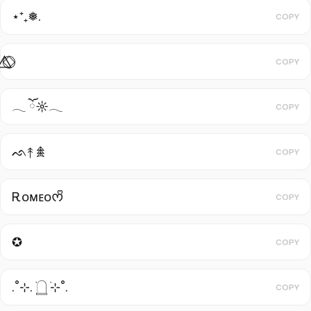
⋆⁺₊❅.
COPY
⃤⃟⃝ ㅤㅤㅤㅤㅤㅤㅤ
COPY
𓂃 ོ☼𓂃
COPY
ᨒ↟ 𖠰
COPY
Ꭱᴏᴍᴇᴏㅤᰔᩚ
COPY
✪
COPY
.˚⊹. ࣪𓉸 ࣪⊹˚.
COPY