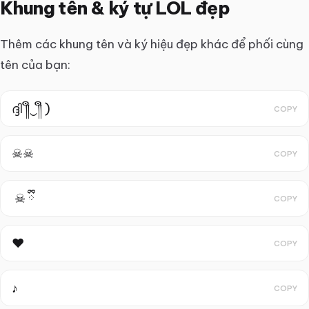
Khung tên & ký tự LOL đẹp
Thêm các khung tên và ký hiệu đẹp khác để phối cùng
tên của bạn:
ദ്ദി ༎ຶ‿༎ຶ )
COPY
☠︎☠︎
COPY
︎ ☠︎︎ ྀི
COPY
❤️
COPY
♪
COPY