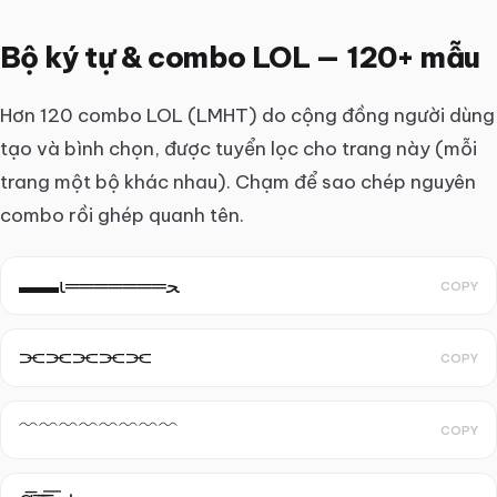
Bộ ký tự & combo LOL — 120+ mẫu
Hơn 120 combo LOL (LMHT) do cộng đồng người dùng
tạo và bình chọn, được tuyển lọc cho trang này (mỗi
trang một bộ khác nhau). Chạm để sao chép nguyên
combo rồi ghép quanh tên.
▬▬ι═══════ﺤ
COPY
⫘⫘⫘⫘⫘
COPY
﹌﹌﹌﹌﹌﹌﹌﹌
COPY