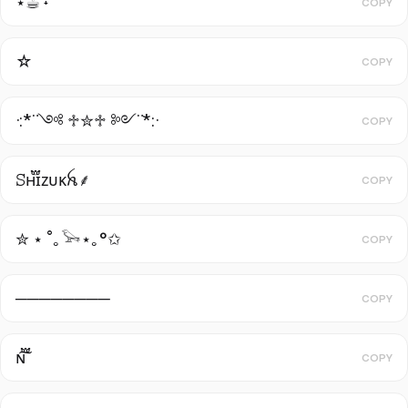
⋆☕︎ ˖
COPY
☆
COPY
·:*¨༺ ♱✮♱ ༻¨*:·
COPY
ꕶʜ֟፝ɪᴢᴜᴋꫝㅤ⸙
COPY
✮ ⋆ ˚｡𓅨⋆｡°✩
COPY
────────
COPY
ɴ֟፝͠
COPY