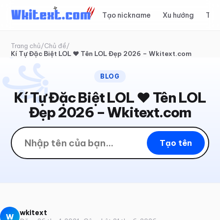
Tạo nickname
Xu hướng
Top
✦
꧂
Trang chủ
/
Chủ đề
/
Kí Tự Đặc Biệt LOL ❤️ Tên LOL Đẹp 2026 – Wkitext.com
꧁
BLOG
Kí Tự Đặc Biệt LOL ❤️ Tên LOL
Đẹp 2026 – Wkitext.com
Tạo tên
wkitext
W