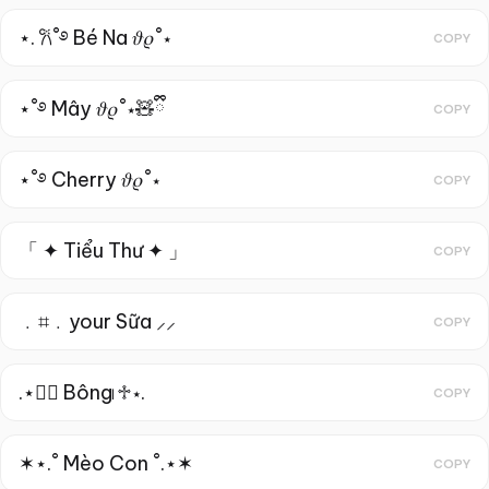
⋆. 𐙚˚࿔ Bé Na 𝜗𝜚˚⋆
COPY
⋆˚࿔ Mây 𝜗𝜚˚⋆🧸ྀི
COPY
⋆˚࿔ Cherry 𝜗𝜚˚⋆
COPY
「 ✦ Tiểu Thư ✦ 」
COPY
﹒⌗﹒your Sữa ⸝⸝
COPY
.⋆♱⃓ Bông ⃓♱⋆.
COPY
✶⋆.˚ Mèo Con ˚.⋆✶
COPY