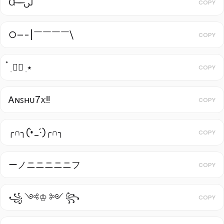
Ɑ͞ ̶͞ ̶͞ ̶͞ لں͞
COPY
○—-|￣￣￣￣\
COPY
๋ ࣭ ⭑๋ ࣭ ⭑
COPY
Ꭺɴꜱʜᴜㅤ7ꪎㅤ!!
COPY
╭∩╮(•̀_·́)╭∩╮
COPY
ーノニニニニニフ
COPY
꧁ ༺♔ ༻ ꧂
COPY