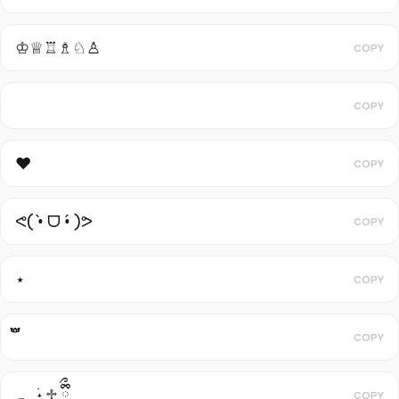
♔♕♖♗♘♙
COPY
⠀ ⠀ ⠀ ⠀ ⠀ ⠀ ⠀
COPY
♥︎
COPY
ᕙ( •̀ ᗜ •́ )ᕗ
COPY
⋆
COPY
COPY
𓂃 ࣪˖ ִֶ♱ ྀིྀ
COPY