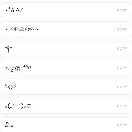
⋆˚✰ ݁˖⭑.ᐟ
COPY
‏⋆༺𓆩☠︎︎𓆪༻⋆
COPY
༒︎
COPY
⋆.ೃ࿔⛈ ˖*༄
COPY
𓆩ꨄ︎𓆪
COPY
⸜(｡˃ ᵕ ˂ )⸝♡
COPY
𖾕𖾝꙼ᩚ𛲕𖾟
COPY