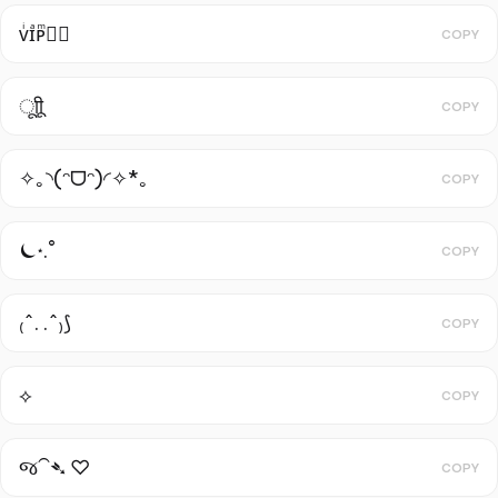
ᴠͥɪͣᴘͫ✮⃝
COPY
ूाीू
COPY
✧｡◝(ᵔᗜᵔ)◜✧*｡
COPY
⏾⋆.˚
COPY
₍^. .^₎⟆
COPY
⟡
COPY
જ⁀➴ ♡
COPY