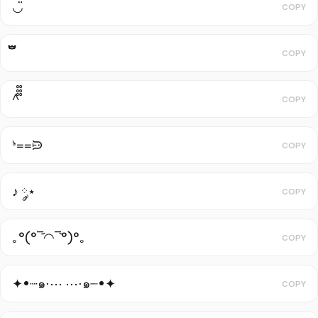
◡̈
COPY
COPY
^᪲᪲᪲
COPY
ᔉ᐀᐀ᙌ
COPY
♪ ༘⋆
COPY
｡°(°¯᷄◠¯᷅°)°｡
COPY
✦•┈๑⋅⋯ ⋯⋅๑┈•✦
COPY