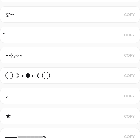
࿐
COPY
COPY
-⊹₊⟡⋆
COPY
◯ ☽ ◑ ● ◐ ❨ ◯
COPY
♪
COPY
★
COPY
▬▬ι══════ﺤ
COPY