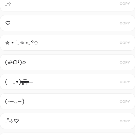
₊⊹
COPY
♡ ︎
COPY
✮ ⋆ ˚｡𖦹 ⋆｡°✩
COPY
(๑•̀ᗝ•́)૭
COPY
( -_•)╦̵̵̿╤─
COPY
(ᵕ—ᴗ—)
COPY
₊˚⊹♡
COPY