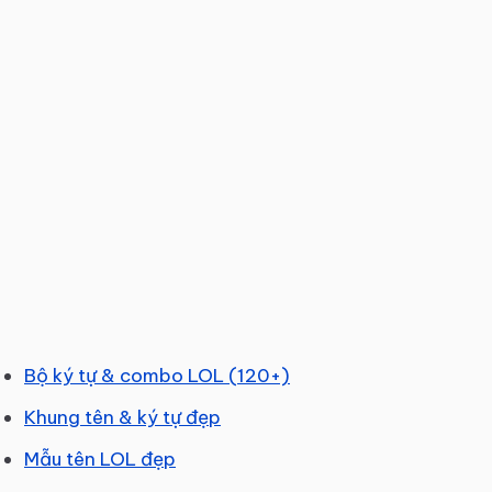
Bộ ký tự & combo LOL (120+)
Khung tên & ký tự đẹp
Mẫu tên LOL đẹp