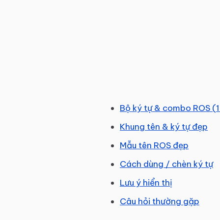
Bộ ký tự & combo ROS (
Khung tên & ký tự đẹp
Mẫu tên ROS đẹp
Cách dùng / chèn ký tự
Lưu ý hiển thị
Câu hỏi thường gặp