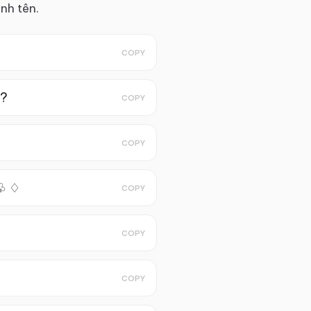
nh tên.
COPY
)?
COPY
⚟
COPY
♧ ♢
COPY
COPY
COPY