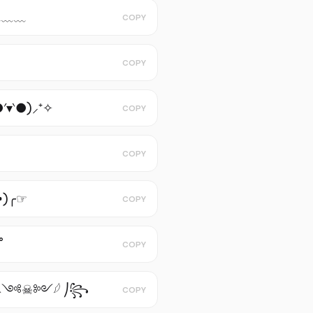
﹏﹏﹏
COPY
COPY
′▾‵●)⸝⁺✧
COPY
COPY
•̀)╭☞
COPY
˚
COPY
༺☠︎︎༻𓆪 ⎠꧂
COPY