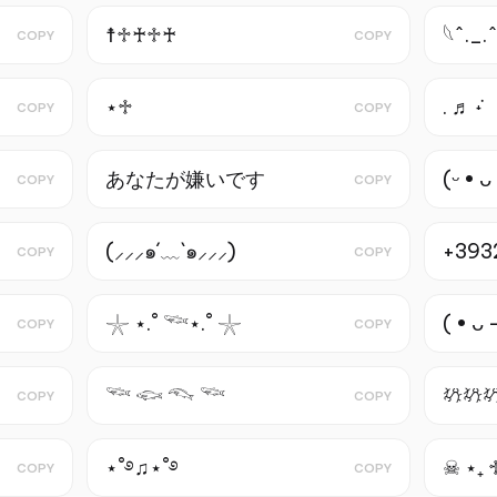
☨♱♰♱♰
𓆩^._.^
COPY
COPY
⋆♱
. ♬ ݁˖
COPY
COPY
あなたが嫌い​​です
(ᵕ • ᴗ
COPY
COPY
(⸝⸝⸝๑´﹏`๑⸝⸝⸝)
+393
COPY
COPY
𓇼 ⋆.˚ 𓆝⋆.˚ 𓇼
( • ᴗ 
COPY
COPY
𓆝 𓆟 𓆞 𓆝
𖥊𖥊
COPY
COPY
⋆˚࿔♫⋆˚࿔
☠︎︎ ⋆₊ 
COPY
COPY