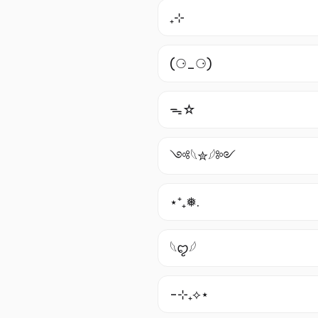
₊⊹
(⚆_⚆)
ᯓ☆
༺𓆩✮𓆪༻
⋆⁺₊❅.
𓆩ꨄ︎𓆪
-⊹₊⟡⋆