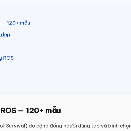
S — 120+ mẫu
S đẹp
tự ROS
 ROS — 120+ mẫu
f Survival) do cộng đồng người dùng tạo và bình chọn