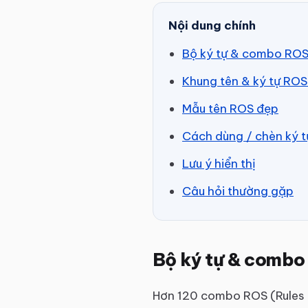
Nội dung chính
Bộ ký tự & combo RO
Khung tên & ký tự RO
Mẫu tên ROS đẹp
Cách dùng / chèn ký 
Lưu ý hiển thị
Câu hỏi thường gặp
Bộ ký tự & combo
Hơn 120 combo ROS (Rules o