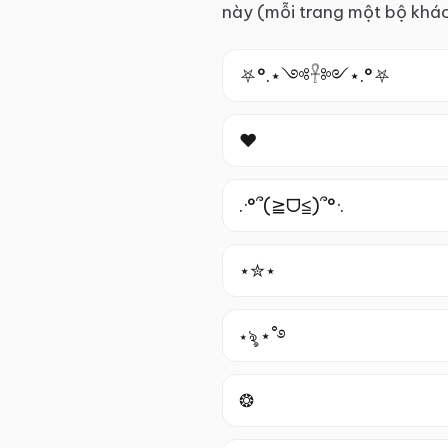
này (mỗi trang một bộ khá
⛧°.⋆༺𓋹༻⋆.°⛧
❤︎
.·°՞(≧ᗜ≦)՞°·.
⋆✮⋆
⋆ৡ ⋆˚࿔
❂