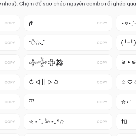
c nhau). Chạm để sao chép nguyên combo rồi ghép qua
¡ᵎ!ᵎ
⋆𖦹⋆ˎˊ˗
COPY
COPY
*ੈ✩‧₊˚
(╹-╹
COPY
COPY
𒈔𒅒𒇫𒄆
⚞ • 
COPY
COPY
↻ ◁ || ▷ ↺
♤ ♡ 
COPY
COPY
⁷⁷⁷ㅤ
✮⋆ ̇
COPY
COPY
✮ ⋆ ˚｡𓅨⋆｡°✩
†༙
COPY
COPY