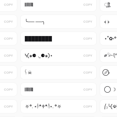
𝄃𝄃𝄂𝄀𝄁𝄃𝄂𝄂𝄃
ूाीू
COPY
COPY
╰── ──╮
COPY
COPY
████████
⋆˚✿˖°
COPY
COPY
Ϟ(๑⚈ ․̫ ⚈๑)⋆
༗𓅪𔒝
COPY
COPY
𓌜 ☠︎︎
⃝␥⋆
COPY
COPY
𝄃𝄂𝄂𝄀𝄁𝄃𝄂𝄂𝄃
◯ ☽ 
COPY
COPY
⛧°. ⋆𓌹*♰*𓌺⋆. °⛧
⎛₎╰(☫
COPY
COPY