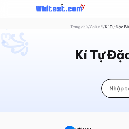
✦
꧂
Trang chủ
/
Chủ đề
/
Kí Tự Đặc B
ღ
꧁
Kí Tự Đặ