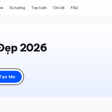
me
Xu hướng
Top tuần
Chủ đề
FAQ
 Đẹp 2026
Tạo tên