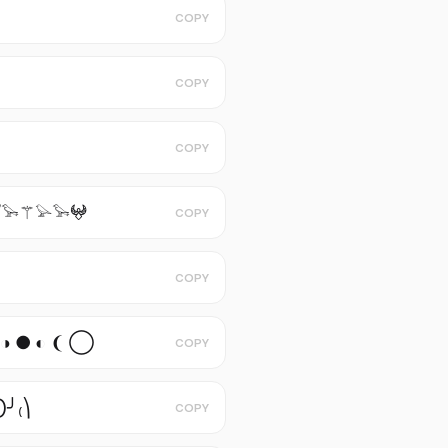
COPY
COPY
COPY
𓅩⚚𓅫𓅩𖤍
COPY
COPY
◑ ● ◐ ❨ ◯
COPY
)╯₍⎞
COPY