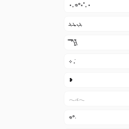
⋆｡𖦹°⭒˚｡⋆
ܔܢܜܔ
̿ ̿ ̿’̿’\̵͇̿\
⟡ ݁₊
❥
𓂃𓂁𓂃
𖦹°‧