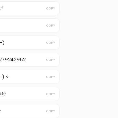
𓆪
COPY
COPY
 •)
COPY
279242952
COPY
– ) ✧
COPY
𖥊
COPY
♱
COPY