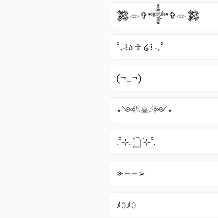
𒄆𓁹✞𒀱✞𓁹𒄆
˚₊‧꒰ა ♱ ໒꒱ ‧₊˚
(¬_¬)
‏⋆༺𓆩☠︎︎𓆪༻⋆
.˚⊹. ࣪𓉸 ࣪⊹˚.
⪼——➢
ﾒ𝟶ﾒ𝟶