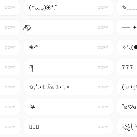
(*ᴗ͈ˬᴗ͈)ꕤ*.ﾟ
✎﹏
COPY
COPY
⃤⃟⃝ ㅤㅤㅤㅤㅤㅤㅤ
── .✦
COPY
COPY
❀˖°
✧⁺⸜(●
COPY
COPY
ཀ
𝟕 𝟕 𝟕
COPY
COPY
✩₊˚.⋆☾𓃦☽⋆⁺₊✧
( ☞•́⍛
COPY
COPY
ִ ࣪𖤐
˚ʚ♡ɞ
COPY
COPY
☠︎︎ིྀ
꧁⎝ 
COPY
COPY