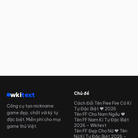
wki
text
Chủ đề
Cách Đổi Tên Free Fire Có Kí
Công cụ tạo nickname
Tự Đặc Biệt ❤️ 2026
game đẹp, chất với ký tự
Tên FF Cho Nam Ngầu ❤️
đặc biệt. Miễn phí cho mọi
Tên FF Nam Kí Tự Đặc Biệt
2026 – Wkitext
game thủ Việt.
Tên FF Đẹp Cho Nữ ❤️ Tên
Nữ Kí Tự Đặc Biệt 2026 –