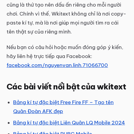
cũng là thứ tạo nên dấu ấn riêng cho mỗi người
chơi. Chính vì thế, Wkitext không chỉ là nơi copy-
paste kí tự, mà là nơi giúp mọi người tìm ra cái
tên thật sự của riêng mình.
Nếu bạn có câu hỏi hoặc muốn đóng góp ý kiến,
hãy liên hệ trực tiếp qua Facebook:
facebook.com/nguyenvan.linh.71066700
Các bài viết nổi bật của wkitext
Bảng kí tự đặc biệt Free Fire FF – Tạo tên
Quân Đoàn AFK đẹp
Bảng kí tự đặc biệt Liên Quân LQ Mobile 2024