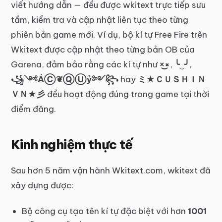
viết hướng dẫn — đều được wkitext trực tiếp sưu
tầm, kiểm tra và cập nhật liên tục theo từng
phiên bản game mới. Ví dụ, bộ kí tự Free Fire trên
Wkitext được cập nhật theo từng bản OB của
Garena, đảm bảo rằng các kí tự như
×͜×
,
╰‿╯
,
꧁༺ÁⒸ❦ⓆⓊỷ༻꧂
hay
ミ★ＣＵＳＨＩＮ
ＶＮ★彡
đều hoạt động đúng trong game tại thời
điểm đăng.
Kinh nghiệm thực tế
Sau hơn 5 năm vận hành Wkitext.com, wkitext đã
xây dựng được:
Bộ công cụ tạo tên kí tự đặc biệt với hơn
1001