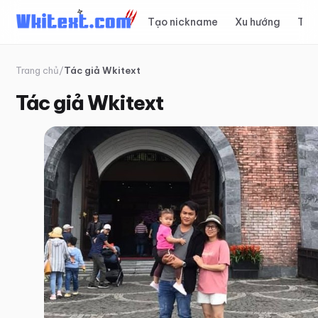
Tạo nickname
Xu hướng
Top
Trang chủ
/
Tác giả Wkitext
Tác giả Wkitext