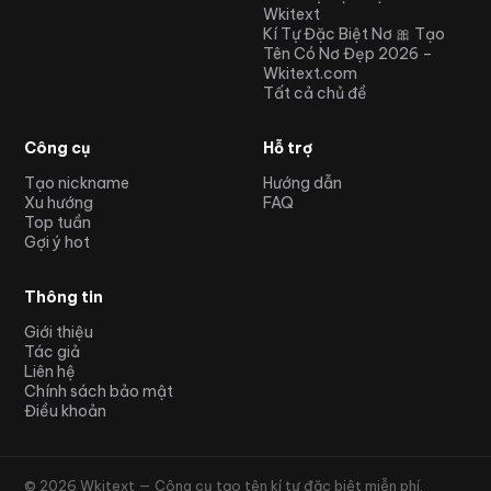
Wkitext
Kí Tự Đặc Biệt Nơ 🎀 Tạo
Tên Có Nơ Đẹp 2026 –
Wkitext.com
Tất cả chủ đề
Công cụ
Hỗ trợ
Tạo nickname
Hướng dẫn
Xu hướng
FAQ
Top tuần
Gợi ý hot
Thông tin
Giới thiệu
Tác giả
Liên hệ
Chính sách bảo mật
Điều khoản
© 2026 Wkitext — Công cụ tạo tên kí tự đặc biệt miễn phí.