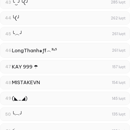
╰‿╯╰(╯
43
285 lượt
╰(╯
44
262 lượt
╰︿╯
45
261 lượt
LongThanh๑ƒf︵²ᵏ⁵
46
261 lượt
KAY 999 ☂
47
157 lượt
MISTAKEㅤVN
48
154 lượt
(◣_◢)
49
145 lượt
╰︹╯
50
135 lượt