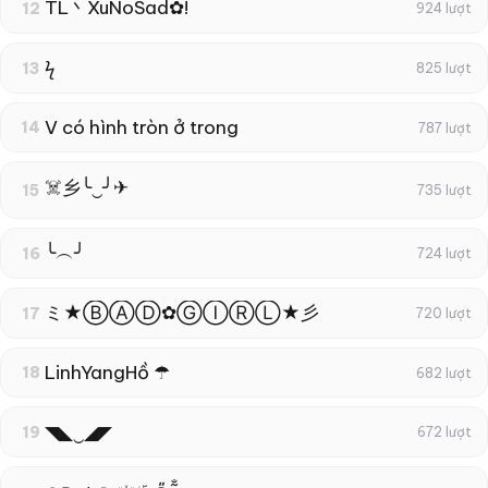
TL丶XuNoSad✿!
12
924 lượt
ϟ
13
825 lượt
V có hình tròn ở trong
14
787 lượt
☠️乡╰‿╯✈
15
735 lượt
╰︵╯
16
724 lượt
ミ★ⒷⒶⒹ✿ⒼⒾⓇⓁ★彡
17
720 lượt
LinhYangHồ ☂
18
682 lượt
◥◣‿◢◤
19
672 lượt