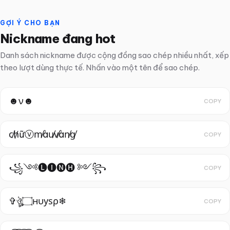
GỢI Ý CHO BẠN
Nickname đang hot
Danh sách nickname được cộng đồng sao chép nhiều nhất, xếp
theo lượt dùng thực tế. Nhấn vào một tên để sao chép.
☻ν☻
COPY
c̸h̸ữⓥm̸àu̸v̸àn̸g̸
COPY
꧁༺🅛🅘🅝🅗 ༻꧂
COPY
✞ঔৣ۝нυуѕρ❄
COPY