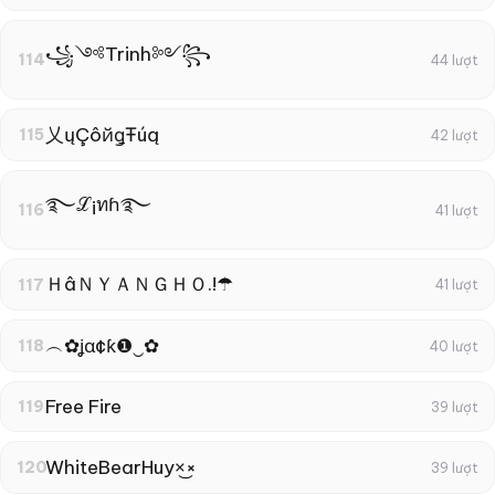
꧁༺Trinh༻꧂
114
44 lượt
乂ųÇôйǥŦúą
115
42 lượt
࿐ℒ¡ทɦ࿐
116
41 lượt
ＨâＮＹＡＮＧＨＯ.!☂
117
41 lượt
︵✿ʝα¢ƙ❶‿✿
118
40 lượt
Free Fire
119
39 lượt
WhiteBearㅤHuyㅤ×͜×
120
39 lượt