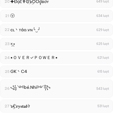
✚Đạէ✟G꙰๖ۣۜOŐd̥̝̮͙͈͂̐̇ͮ̏̔̀̚ͅвσʏ
20
649 lượt
ⓥ
21
634 lượt
cʟ丶тáo.vɴ╰‿╯
22
629 lượt
×᷼×
23
625 lượt
▪ＯＶＥＲ✓ＰＯＷＥＲ▪
24
621 lượt
GK丶C4
25
615 lượt
꧁༺bé.Nhi༻꧂
26
543 lượt
๖ۣۜ𝐂𝐫𝐲𝐬𝐭𝐚𝐥ঔ
27
531 lượt