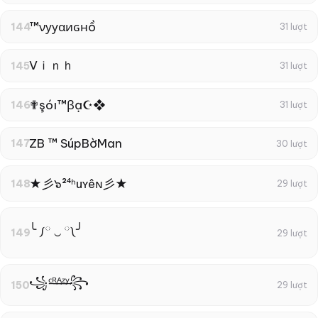
™νууαиɢнồ
144
31 lượt
Vｉｎｈ
145
31 lượt
✟şóı™βạ☪❖
146
31 lượt
ZB ™ SúpBờMan
147
30 lượt
★彡๖²⁴ʱuʏêɴ彡★
148
29 lượt
╰ ༿ ‿ ༾╯
149
29 lượt
꧁ᶜ͢ᴿ͢ᴬ͢ᶻ͢ᵞ꧂
150
29 lượt