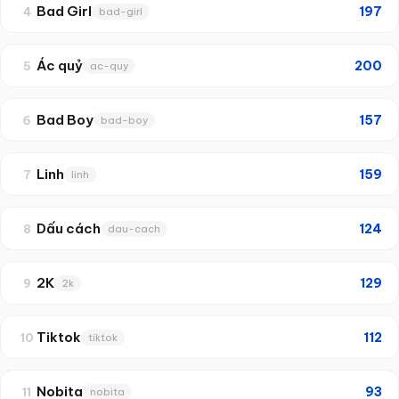
Bad Girl
197
4
bad-girl
Ác quỷ
200
5
ac-quy
Bad Boy
157
6
bad-boy
Linh
159
7
linh
Dấu cách
124
8
dau-cach
2K
129
9
2k
Tiktok
112
10
tiktok
Nobita
93
11
nobita