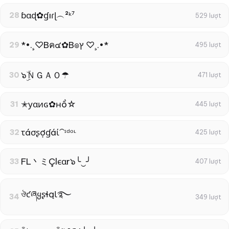
ɓɑɖ✿ɠıɾɭ︵²ᵏ⁷
28
529 lượt
*•.¸♡Bค๔✿B๏ץ ♡¸.•*
29
495 lượt
๖ۣۜＮＧＡＯ☂
30
471 lượt
✭уαиɢ✿нồ☆
31
445 lượt
τáσʂợɠáί⁀ᶦᵈᵒᶫ
32
425 lượt
FL丶ミÇlєαr๖╰‿╯
33
407 lượt
ঔƈཞყʂɬąƖ࿐
34
349 lượt