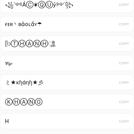
꧁༺ÁⒸ❦ⓆⓊỷ༻꧂
COPY
ғᴇʀ丶ʙảoʟầʏ☂
COPY
ᥫᩣⓉⒽⒶⓃⒽㅤूाीू
COPY
ท¡ℯ
COPY
ミ★κɧáηɧ★彡
COPY
ⓀⒽⒶⓃⒼ
COPY
H
COPY