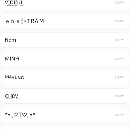
V͜͡I͜͡D͜͡I͜͡ệU͜͡
COPY
ｅｂｅ┋×T RÂ M
COPY
Nam
COPY
M͛I͛N͛H͛
COPY
ᴵᴬᴹнùɴԍ
COPY
C͟͟H͟͟ữV͟͟
COPY
*•.¸♡T♡¸.•*
COPY