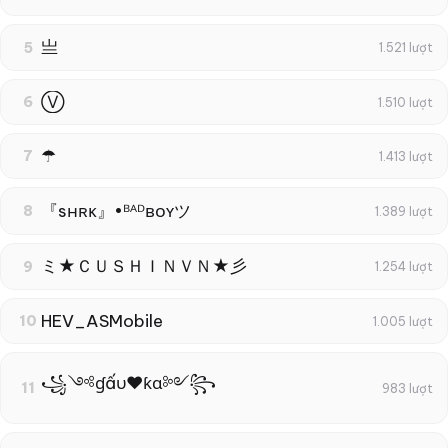
亗
5
1.521 lượt
Ⓥ
6
1.510 lượt
☂
7
1.413 lượt
『sʜʀᴋ』•ᴮᴬᴰʙᴏʏツ
8
1.389 lượt
ミ★ＣＵＳＨＩＮＶＮ★彡
9
1.254 lượt
HEV_ASMobile
10
1.005 lượt
꧁༺ɠấυ❤ƙɑ༻꧂
11
983 lượt