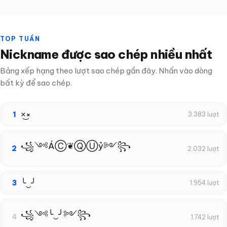
TOP TUẦN
Nickname được sao chép nhiều nhất
Bảng xếp hạng theo lượt sao chép gần đây. Nhấn vào dòng
bất kỳ để sao chép.
×͜×
1
3.383 lượt
꧁༺ÁⒸ❦ⓆⓊỷ༻꧂
2
2.032 lượt
╰‿╯
3
1.954 lượt
꧁༺╰‿╯༻꧂
4
1.742 lượt