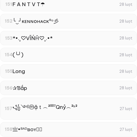
F A N T V T☂
151
28 lượt
╰‿╯κᴇɴɴoнᴀcκ°ᵒ彡
152
28 lượt
*•.¸♡VĨŃĤ♡¸.•*
153
28 lượt
(╰╯)
154
28 lượt
Long
155
28 lượt
✰Ɓắp
156
28 lượt
꧁༺ⓜặｔ︵²⁰⁰⁷Qnỷ︵²ᵏ²
157
27 lượt
亗•ᴮᴬᴰʙᴏʏ✿᭄
158
27 lượt