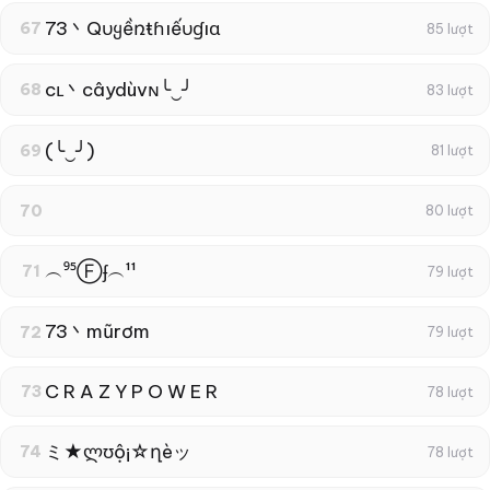
73丶Qυყềռŧɦıếυɠıɑ
67
85 lượt
cʟ丶câydùvɴ╰‿╯
68
83 lượt
(╰‿╯)
69
81 lượt
70
80 lượt
︵⁹⁵Ⓕʄ︵¹¹
71
79 lượt
73丶mũrơm
72
79 lượt
C R A Z Y P O W E R
73
78 lượt
ミ★ლʊộ¡☆ղèッ
74
78 lượt