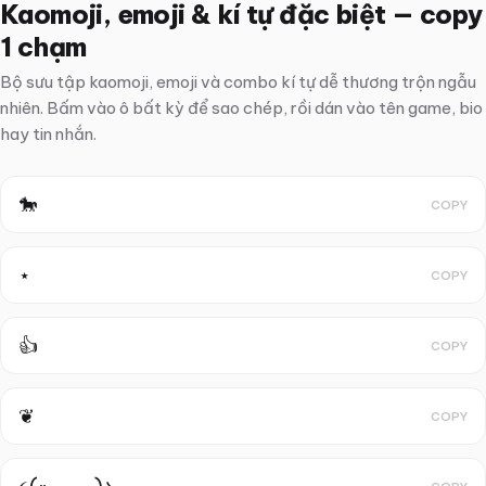
Kaomoji, emoji & kí tự đặc biệt — copy
1 chạm
Bộ sưu tập kaomoji, emoji và combo kí tự dễ thương trộn ngẫu
nhiên. Bấm vào ô bất kỳ để sao chép, rồi dán vào tên game, bio
hay tin nhắn.
🐎
COPY
⋆
COPY
👍
COPY
❦
COPY