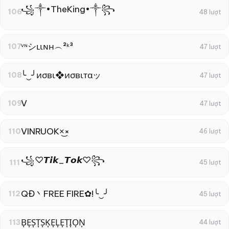
꧁༒•TheKing•༒꧂
106
48 lượt
ᵛᶰシʟιɴн︵²ᵏ³
107
47 lượt
╰‿╯иσвι❖иσвιтαッ
108
47 lượt
V
109
47 lượt
VINRUOK×͜×
110
46 lượt
꧁♡︎𝙏𝙞𝙠_𝙏𝙤𝙠♡︎꧂
111
45 lượt
QĐ丶FREE FIRE✿!╰‿╯
112
45 lượt
B͎E͎S͎T͎S͎K͎E͎L͎E͎T͎I͎O͎N͎
113
44 lượt