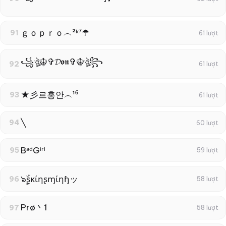
ｇｏｐｒｏ︵²ᵏ⁷☂
91
61 lượt
꧁ঔৣ☬✞𝓓𝖔𝖓✞☬ঔৣ꧂
92
61 lượt
★彡르홍안︵¹⁶
93
61 lượt
╲
94
60 lượt
BᵃᵈGⁱʳˡ
95
59 lượt
๖ۣۜʂκίηʂɱίηɧッ
96
58 lượt
Prø丶1
97
58 lượt