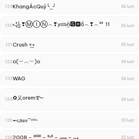
KhangÁcQuỷ╰‿╯
129
36 lượt
꧁❣ⓂⒾⓃ︵❣yα๖ۣۜn🅶🅷ồ︵❣︵³⁴ 11
130
36 lượt
Crush ×͜×
131
35 lượt
o(︶︿︶)o
132
34 lượt
WAG
133
34 lượt
✿乂orem࿐⁩
134
34 lượt
➻ʟɪɴʜ⁀ᶦᵈᵒᶫ
135
33 lượt
2008 – ²⁰⁰⁸ – ²ᵏ⁸ – ₂₀₀₈ – ₂ₖ₈
136
32 lượt