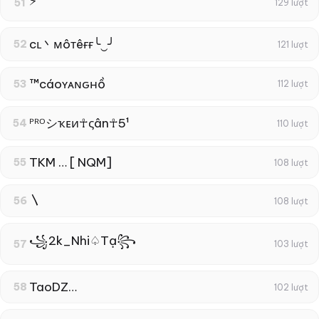
⚡
51
129 lượt
cʟ丶мôтêғғ╰‿╯
52
121 lượt
™cáoʏᴀɴԍнồ
53
112 lượt
ᴾᴿᴼシҡᴇи☥ςân☥5¹
54
110 lượt
TKM … [ NQM]
55
108 lượt
〵
56
108 lượt
꧁2k_Nhi♤Tạ꧂
57
103 lượt
TaoDZ…
58
102 lượt