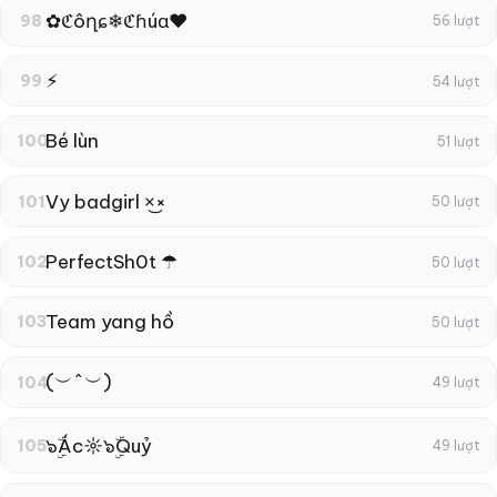
✿ℭôղɕ❄ℭɦúɑ❤
98
56 lượt
⚡︎
99
54 lượt
Bé lùn
100
51 lượt
Vy badgirl ×͜×
101
50 lượt
PerfectSh0t ☂
102
50 lượt
Team yang hồ
103
50 lượt
(︶^︶)
104
49 lượt
๖ۣۜÁc☼๖ۣۜQuỷ
105
49 lượt