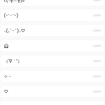
૮(˶╥︿╥)ა
COPY
(˶ᵔ ᵕ ᵔ˶)
COPY
⸜(｡˃ ᵕ ˂ )⸝♡
COPY
🦸
COPY
（´∇｀''）
COPY
⊹ ࣪ ˖
COPY
♡︎
COPY