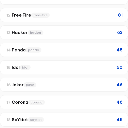
Free Fire
81
12
free-fire
Hacker
63
13
hacker
Panda
45
14
panda
Idol
50
15
idol
Joker
46
16
joker
Corona
46
17
corona
SoYtiet
45
18
soytiet