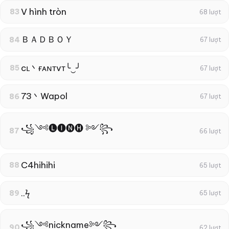
V hình tròn
83
68 lượt
ＢＡＤＢＯＹ
84
67 lượt
cʟ丶ғᴀɴтvт╰‿╯
85
67 lượt
73丶Wapol
86
67 lượt
꧁༺🅛🅘🅝🅗 ༻꧂
87
66 lượt
C4hihihi
88
65 lượt
..ϟ
89
65 lượt
꧁༺nickname༻꧂
90
62 lượt