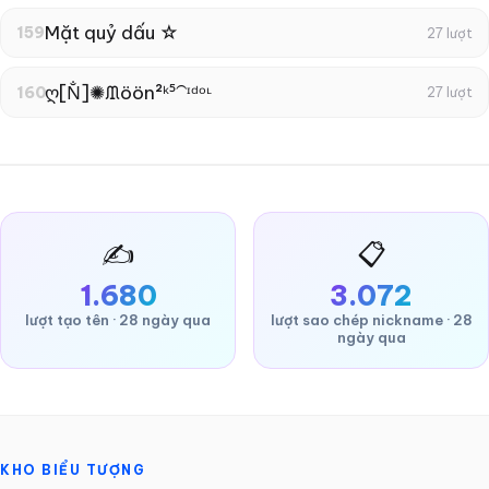
Mặt quỷ dấu ☆
159
27 lượt
ღ[N̐]✺ᙢöön²ᵏ⁵⁀ᶦᵈᵒᶫ
160
27 lượt
✍️
📋
1.680
3.072
lượt tạo tên · 28 ngày qua
lượt sao chép nickname · 28
ngày qua
KHO BIỂU TƯỢNG