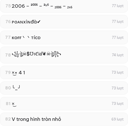
2006 – ²⁰⁰⁶ – ²ᵏ⁶ – ₂₀₀₆ – ₂ₖ₆
75
77 lượt
ᴘoᴀɴxìɴđà✔
76
77 lượt
κoғғ丶丶тícᴅ
77
77 lượt
꧁ঔৣ☠︎$℧℩ℭℹ︎ⅆ❦☠︎ঔৣ꧂
78
74 lượt
×͜× 4 1
79
73 lượt
╰_╯
80
73 lượt
×͜
81
73 lượt
V trong hình tròn nhỏ
82
69 lượt