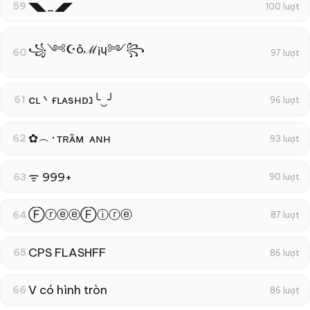
◥◣_◢◤
59
100 lượt
꧁༺☪ôℳ¡ų༻꧂
60
97 lượt
cʟ丶ғʟᴀsнᴅנ╰‿╯
61
96 lượt
✿︵‎᛫ᴛʀᴀ̂ᴍ ‎ ᴀɴʜ
62
93 lượt
ᯤ 999+
63
90 lượt
ⒻⓡⓔⓔⒻⓘⓡⓔ
64
87 lượt
CPS FLASHFF
65
86 lượt
V có hình tròn
66
86 lượt