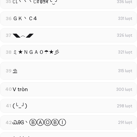
ꉓ꒒丶丶丶ꉓꍏꂦꁅꎭ╰‿╯
35
336 lượt
ＧＫ丶Ｃ4
36
331 lượt
◥◣︿◢◤
37
326 lượt
ミ★ＮＧＡＯ☂★彡
38
321 lượt
⛱
39
315 lượt
V tròn
40
300 lượt
(╰_╯)
41
298 lượt
ᏇᎯᎶ丶ⒷⒶⓄⒷⒾ
42
291 lượt