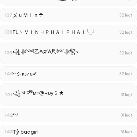
乂ｕＭｉｎ☂
137
32 lượt
FL丶ＶＩＮＨＰＨＡＩＰＨＡＩ╰‿╯
138
32 lượt
꧁ﷻ༺乙₳ℋ₳尺༻ﷻ꧂
139
32 lượt
ᵛᶰシкιиɢ✔
140
32 lượt
꧁༺⁹⁶мт@нυуミ★
141
31 lượt
²ᵏ⁷
142
31 lượt
Tỷ badgirl
143
31 lượt