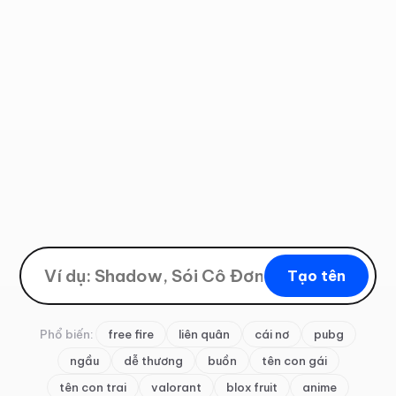
Tạo tên
Phổ biến:
free fire
liên quân
cái nơ
pubg
ngầu
dễ thương
buồn
tên con gái
tên con trai
valorant
blox fruit
anime