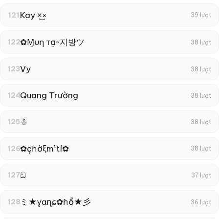
Kay ×͜×
121
39 lượt
✿Ɱυη тạ~지방ツ
122
38 lượt
Vy
123
38 lượt
Quang Trường
124
38 lượt
☃︎
125
38 lượt
✿çɦờξm¹tí✿
126
38 lượt
ඞ
127
37 lượt
ミ★ɣɑղɕ✿ɦồ★彡
128
36 lượt