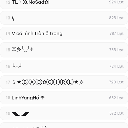
TL丶XuNoSad✿!
12
924 lượt
ϟ
13
825 lượt
V có hình tròn ở trong
14
787 lượt
☠️乡╰‿╯✈
15
735 lượt
╰︵╯
16
724 lượt
ミ★ⒷⒶⒹ✿ⒼⒾⓇⓁ★彡
17
720 lượt
LinhYangHồ ☂
18
682 lượt
◥◣‿◢◤
19
672 lượt