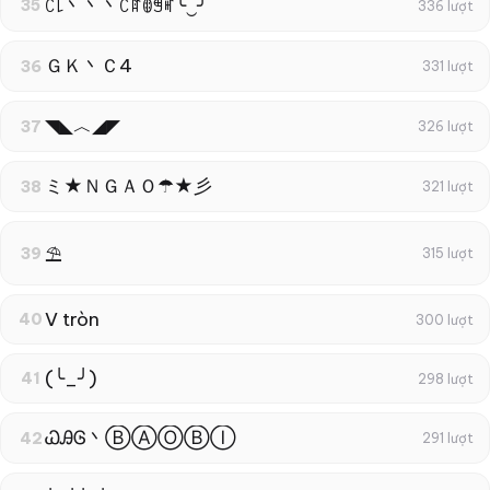
ꉓ꒒丶丶丶ꉓꍏꂦꁅꎭ╰‿╯
35
336 lượt
ＧＫ丶Ｃ4
36
331 lượt
◥◣︿◢◤
37
326 lượt
ミ★ＮＧＡＯ☂★彡
38
321 lượt
⛱
39
315 lượt
V tròn
40
300 lượt
(╰_╯)
41
298 lượt
ᏇᎯᎶ丶ⒷⒶⓄⒷⒾ
42
291 lượt