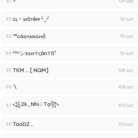
⚡
51
129 lượt
cʟ丶мôтêғғ╰‿╯
52
121 lượt
™cáoʏᴀɴԍнồ
53
112 lượt
ᴾᴿᴼシҡᴇи☥ςân☥5¹
54
110 lượt
TKM … [ NQM]
55
108 lượt
〵
56
108 lượt
꧁2k_Nhi♤Tạ꧂
57
103 lượt
TaoDZ…
58
102 lượt