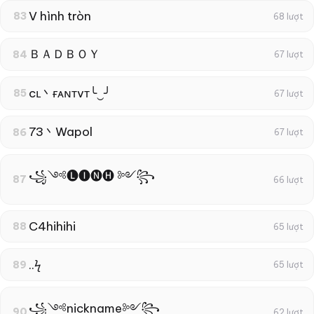
V hình tròn
83
68 lượt
ＢＡＤＢＯＹ
84
67 lượt
cʟ丶ғᴀɴтvт╰‿╯
85
67 lượt
73丶Wapol
86
67 lượt
꧁༺🅛🅘🅝🅗 ༻꧂
87
66 lượt
C4hihihi
88
65 lượt
..ϟ
89
65 lượt
꧁༺nickname༻꧂
90
62 lượt