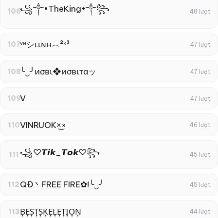
꧁༒•TheKing•༒꧂
106
48 lượt
ᵛᶰシʟιɴн︵²ᵏ³
107
47 lượt
╰‿╯иσвι❖иσвιтαッ
108
47 lượt
V
109
47 lượt
VINRUOK×͜×
110
46 lượt
꧁♡︎𝙏𝙞𝙠_𝙏𝙤𝙠♡︎꧂
111
45 lượt
QĐ丶FREE FIRE✿!╰‿╯
112
45 lượt
B͎E͎S͎T͎S͎K͎E͎L͎E͎T͎I͎O͎N͎
113
44 lượt