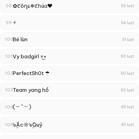
✿ℭôղɕ❄ℭɦúɑ❤
98
56 lượt
⚡︎
99
54 lượt
Bé lùn
100
51 lượt
Vy badgirl ×͜×
101
50 lượt
PerfectSh0t ☂
102
50 lượt
Team yang hồ
103
50 lượt
(︶^︶)
104
49 lượt
๖ۣۜÁc☼๖ۣۜQuỷ
105
49 lượt