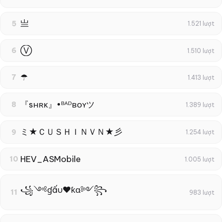
亗
5
1.521 lượt
Ⓥ
6
1.510 lượt
☂
7
1.413 lượt
『sʜʀᴋ』•ᴮᴬᴰʙᴏʏツ
8
1.389 lượt
ミ★ＣＵＳＨＩＮＶＮ★彡
9
1.254 lượt
HEV_ASMobile
10
1.005 lượt
꧁༺ɠấυ❤ƙɑ༻꧂
11
983 lượt