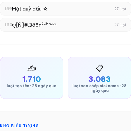
Mặt quỷ dấu ☆
159
27 lượt
ღ[N̐]✺ᙢöön²ᵏ⁵⁀ᶦᵈᵒᶫ
160
27 lượt
✍️
📋
1.710
3.083
lượt tạo tên · 28 ngày qua
lượt sao chép nickname · 28
ngày qua
KHO BIỂU TƯỢNG