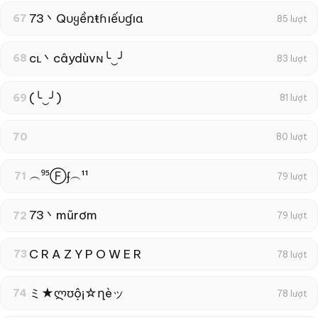
73丶Qυყềռŧɦıếυɠıɑ
67
85 lượt
cʟ丶câydùvɴ╰‿╯
68
83 lượt
(╰‿╯)
69
81 lượt
70
80 lượt
︵⁹⁵Ⓕʄ︵¹¹
71
79 lượt
73丶mũrơm
72
79 lượt
C R A Z Y P O W E R
73
78 lượt
ミ★ლʊộ¡☆ղèッ
74
78 lượt