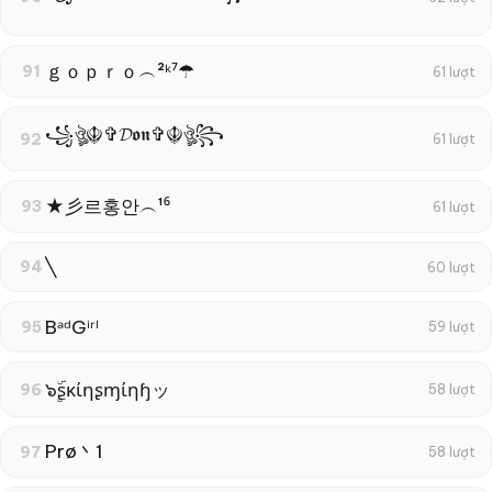
ｇｏｐｒｏ︵²ᵏ⁷☂
91
61 lượt
꧁ঔৣ☬✞𝓓𝖔𝖓✞☬ঔৣ꧂
92
61 lượt
★彡르홍안︵¹⁶
93
61 lượt
╲
94
60 lượt
BᵃᵈGⁱʳˡ
95
59 lượt
๖ۣۜʂκίηʂɱίηɧッ
96
58 lượt
Prø丶1
97
58 lượt