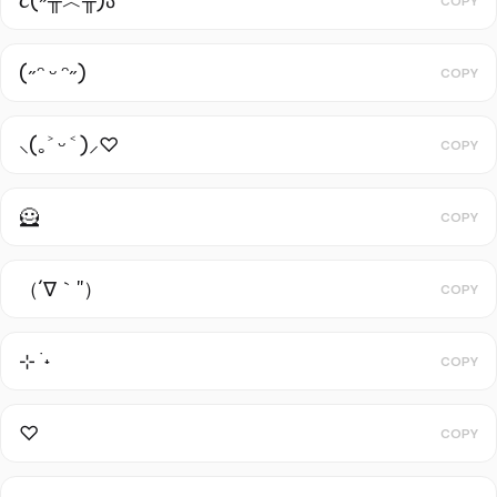
૮(˶╥︿╥)ა
COPY
(˶ᵔ ᵕ ᵔ˶)
COPY
⸜(｡˃ ᵕ ˂ )⸝♡
COPY
🦸
COPY
（´∇｀''）
COPY
⊹ ࣪ ˖
COPY
♡︎
COPY