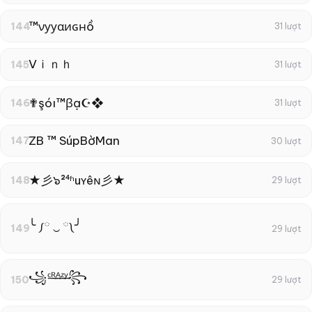
™νууαиɢнồ
144
31 lượt
Vｉｎｈ
145
31 lượt
✟şóı™βạ☪❖
146
31 lượt
ZB ™ SúpBờMan
147
30 lượt
★彡๖²⁴ʱuʏêɴ彡★
148
29 lượt
╰ ༿ ‿ ༾╯
149
29 lượt
꧁ᶜ͢ᴿ͢ᴬ͢ᶻ͢ᵞ꧂
150
29 lượt