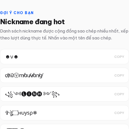
GỢI Ý CHO BẠN
Nickname đang hot
Danh sách nickname được cộng đồng sao chép nhiều nhất, xếp
theo lượt dùng thực tế. Nhấn vào một tên để sao chép.
☻ν☻
COPY
c̸h̸ữⓥm̸àu̸v̸àn̸g̸
COPY
꧁༺🅛🅘🅝🅗 ༻꧂
COPY
✞ঔৣ۝нυуѕρ❄
COPY