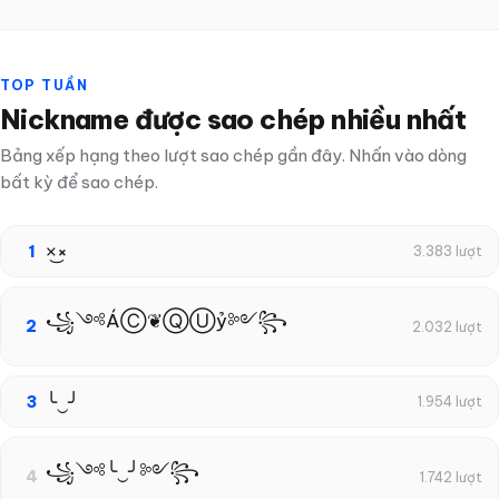
TOP TUẦN
Nickname được sao chép nhiều nhất
Bảng xếp hạng theo lượt sao chép gần đây. Nhấn vào dòng
bất kỳ để sao chép.
×͜×
1
3.383 lượt
꧁༺ÁⒸ❦ⓆⓊỷ༻꧂
2
2.032 lượt
╰‿╯
3
1.954 lượt
꧁༺╰‿╯༻꧂
4
1.742 lượt