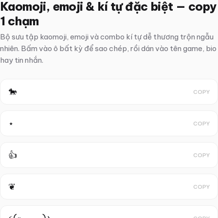
Kaomoji, emoji & kí tự đặc biệt — copy
1 chạm
Bộ sưu tập kaomoji, emoji và combo kí tự dễ thương trộn ngẫu
nhiên. Bấm vào ô bất kỳ để sao chép, rồi dán vào tên game, bio
hay tin nhắn.
🐎
COPY
⋆
COPY
👍
COPY
❦
COPY