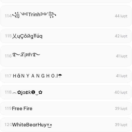
꧁༺Trinh༻꧂
114
44 lượt
乂ųÇôйǥŦúą
115
42 lượt
࿐ℒ¡ทɦ࿐
116
41 lượt
ＨâＮＹＡＮＧＨＯ.!☂
117
41 lượt
︵✿ʝα¢ƙ❶‿✿
118
40 lượt
Free Fire
119
39 lượt
WhiteBearㅤHuyㅤ×͜×
120
39 lượt