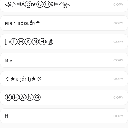
꧁༺ÁⒸ❦ⓆⓊỷ༻꧂
COPY
ғᴇʀ丶ʙảoʟầʏ☂
COPY
ᥫᩣⓉⒽⒶⓃⒽㅤूाीू
COPY
ท¡ℯ
COPY
ミ★κɧáηɧ★彡
COPY
ⓀⒽⒶⓃⒼ
COPY
H
COPY