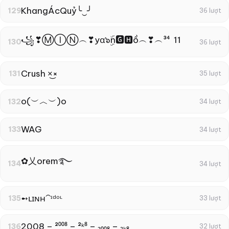
KhangÁcQuỷ╰‿╯
129
36 lượt
꧁❣ⓂⒾⓃ︵❣yα๖ۣۜn🅶🅷ồ︵❣︵³⁴ 11
130
36 lượt
Crush ×͜×
131
35 lượt
o(︶︿︶)o
132
34 lượt
WAG
133
34 lượt
✿乂orem࿐⁩
134
34 lượt
➻ʟɪɴʜ⁀ᶦᵈᵒᶫ
135
33 lượt
2008 – ²⁰⁰⁸ – ²ᵏ⁸ – ₂₀₀₈ – ₂ₖ₈
136
32 lượt