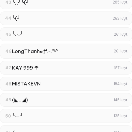
╰‿╯╰(╯
43
285 lượt
╰(╯
44
262 lượt
╰︿╯
45
261 lượt
LongThanh๑ƒf︵²ᵏ⁵
46
261 lượt
KAY 999 ☂
47
157 lượt
MISTAKEㅤVN
48
154 lượt
(◣_◢)
49
145 lượt
╰︹╯
50
135 lượt