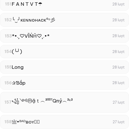
F A N T V T☂
151
28 lượt
╰‿╯κᴇɴɴoнᴀcκ°ᵒ彡
152
28 lượt
*•.¸♡VĨŃĤ♡¸.•*
153
28 lượt
(╰╯)
154
28 lượt
Long
155
28 lượt
✰Ɓắp
156
28 lượt
꧁༺ⓜặｔ︵²⁰⁰⁷Qnỷ︵²ᵏ²
157
27 lượt
亗•ᴮᴬᴰʙᴏʏ✿᭄
158
27 lượt