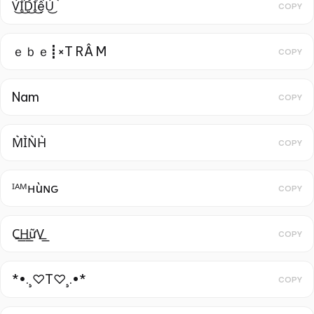
V͜͡I͜͡D͜͡I͜͡ệU͜͡
COPY
ｅｂｅ┋×T RÂ M
COPY
Nam
COPY
M͛I͛N͛H͛
COPY
ᴵᴬᴹнùɴԍ
COPY
C͟͟H͟͟ữV͟͟
COPY
*•.¸♡T♡¸.•*
COPY