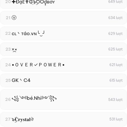
✚Đạէ✟G꙰๖ۣۜOŐd̥̝̮͙͈͂̐̇ͮ̏̔̀̚ͅвσʏ
20
649 lượt
ⓥ
21
634 lượt
cʟ丶тáo.vɴ╰‿╯
22
629 lượt
×᷼×
23
625 lượt
▪ＯＶＥＲ✓ＰＯＷＥＲ▪
24
621 lượt
GK丶C4
25
615 lượt
꧁༺bé.Nhi༻꧂
26
543 lượt
๖ۣۜ𝐂𝐫𝐲𝐬𝐭𝐚𝐥ঔ
27
531 lượt