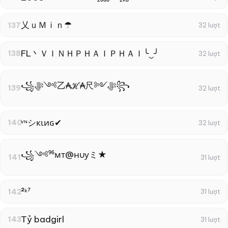
乂ｕＭｉｎ☂
137
32 lượt
FL丶ＶＩＮＨＰＨＡＩＰＨＡＩ╰‿╯
138
32 lượt
꧁ﷻ༺乙₳ℋ₳尺༻ﷻ꧂
139
32 lượt
ᵛᶰシкιиɢ✔
140
32 lượt
꧁༺⁹⁶мт@нυуミ★
141
31 lượt
²ᵏ⁷
142
31 lượt
Tỷ badgirl
143
31 lượt