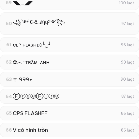
◥◣_◢◤
59
100 lượt
꧁༺☪ôℳ¡ų༻꧂
60
97 lượt
cʟ丶ғʟᴀsнᴅנ╰‿╯
61
96 lượt
✿︵‎᛫ᴛʀᴀ̂ᴍ ‎ ᴀɴʜ
62
93 lượt
ᯤ 999+
63
90 lượt
ⒻⓡⓔⓔⒻⓘⓡⓔ
64
87 lượt
CPS FLASHFF
65
86 lượt
V có hình tròn
66
86 lượt