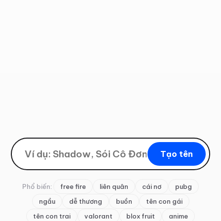
Tạo tên
Phổ biến:
free fire
liên quân
cái nơ
pubg
ngầu
dễ thương
buồn
tên con gái
tên con trai
valorant
blox fruit
anime