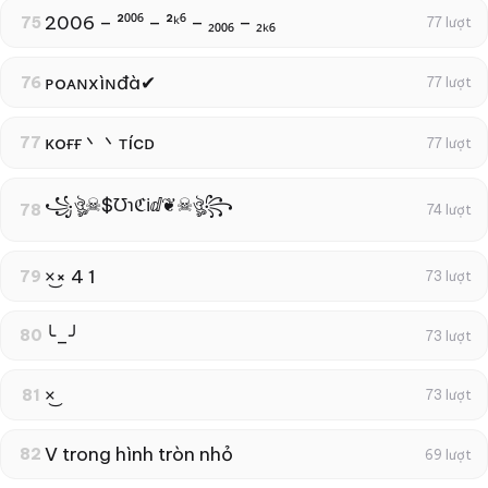
2006 – ²⁰⁰⁶ – ²ᵏ⁶ – ₂₀₀₆ – ₂ₖ₆
75
77 lượt
ᴘoᴀɴxìɴđà✔
76
77 lượt
κoғғ丶丶тícᴅ
77
77 lượt
꧁ঔৣ☠︎$℧℩ℭℹ︎ⅆ❦☠︎ঔৣ꧂
78
74 lượt
×͜× 4 1
79
73 lượt
╰_╯
80
73 lượt
×͜
81
73 lượt
V trong hình tròn nhỏ
82
69 lượt