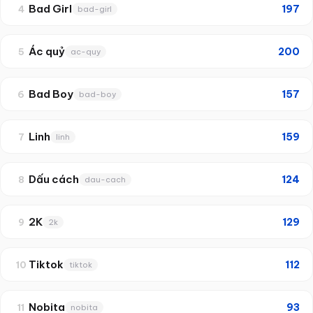
Bad Girl
197
4
bad-girl
Ác quỷ
200
5
ac-quy
Bad Boy
157
6
bad-boy
Linh
159
7
linh
Dấu cách
124
8
dau-cach
2K
129
9
2k
Tiktok
112
10
tiktok
Nobita
93
11
nobita