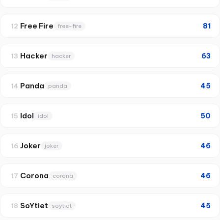
Free Fire
81
12
free-fire
Hacker
63
13
hacker
Panda
45
14
panda
Idol
50
15
idol
Joker
46
16
joker
Corona
46
17
corona
SoYtiet
45
18
soytiet