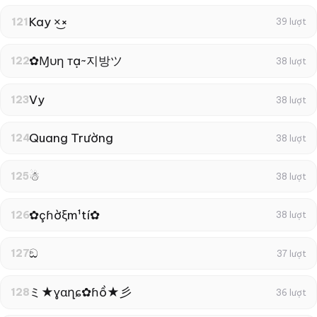
Kay ×͜×
121
39 lượt
✿Ɱυη тạ~지방ツ
122
38 lượt
Vy
123
38 lượt
Quang Trường
124
38 lượt
☃︎
125
38 lượt
✿çɦờξm¹tí✿
126
38 lượt
ඞ
127
37 lượt
ミ★ɣɑղɕ✿ɦồ★彡
128
36 lượt