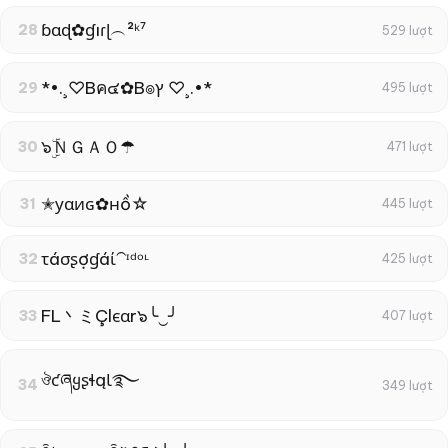
ɓɑɖ✿ɠıɾɭ︵²ᵏ⁷
28
529 lượt
*•.¸♡Bค๔✿B๏ץ ♡¸.•*
29
495 lượt
๖ۣۜＮＧＡＯ☂
30
471 lượt
✭уαиɢ✿нồ☆
31
445 lượt
τáσʂợɠáί⁀ᶦᵈᵒᶫ
32
425 lượt
FL丶ミÇlєαr๖╰‿╯
33
407 lượt
ঔƈཞყʂɬąƖ࿐
34
349 lượt